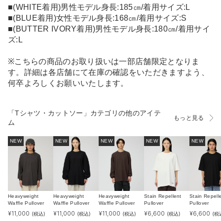
■(WHITE着用)男性モデル身長:185㎝/着用サイズ:L
■(BLUE着用)女性モデル身長:168㎝/着用サイズ:S
■(BUTTER IVORY着用)男性モデル身長:180㎝/着用サイ
ズ:L
※こちらの商品のお取り扱いは一部店舗限定となりま
す。詳細は各店舗にて在庫の確認をいただきますよう、
何卒よろしくお願いいたします。
「Tシャツ・カットソー」カテゴリの他のアイテ
もっと見る
ム
NEW
NEW
NEW
NEW
NEW
Heavyweight
Heavyweight
Heavyweight
Stain Repellent
Stain Repell
Waffle Pullover
Waffle Pullover
Waffle Pullover
Pullover
Pullover
¥
11,000
¥
11,000
¥
11,000
¥
6,600
¥
6,600
(税込)
(税込)
(税込)
(税込)
(税