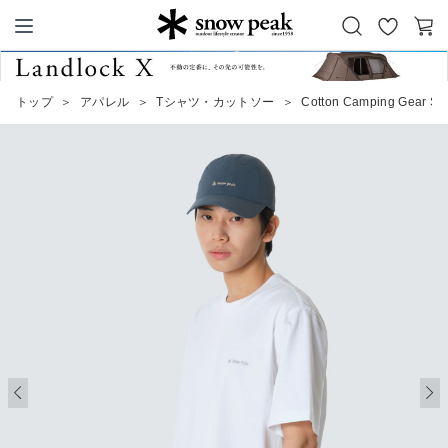
お
カ
Snow Peak
気
ー
に
ト
トップ
＞
アパレル
＞
Tシャツ・カットソー
＞
Cotton Camping Gear S/S 
入
り