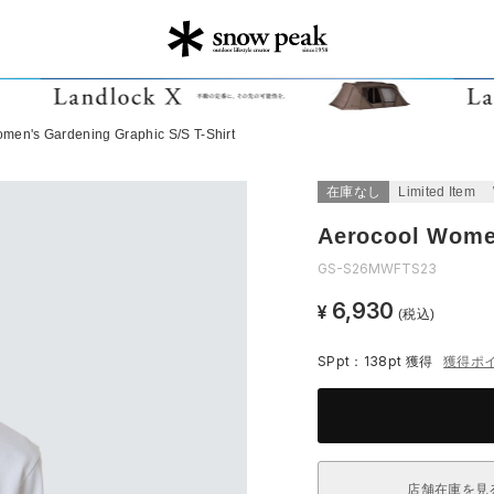
men's Gardening Graphic S/S T-Shirt
在庫なし
Limited Item
Aerocool Women
GS-S26MWFTS23
6,930
¥
(税込)
SPpt：138pt
獲得
獲得ポ
店舗在庫を見