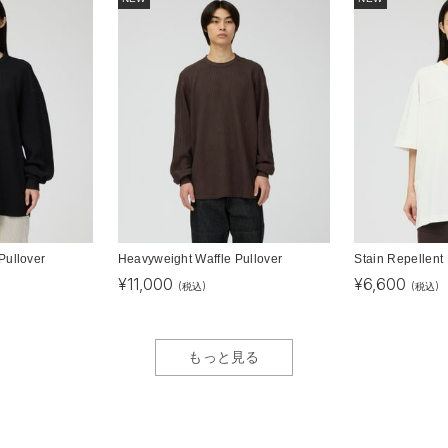
Pullover
Heavyweight Waffle Pullover
Stain Repellent 
¥
11,000
¥
6,600
(税込)
(税込)
もっと見る