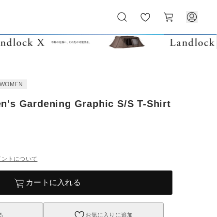
お
カ
気
ー
に
ト
入
り
WOMEN
's Gardening Graphic S/S T-Shirt
イントについて
カートに入れる
る
お気に入りに追加