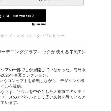
g
M
Find your size
明
サイズ・スペック
スタッフレビュー
ガーデニンググラフィックが映える半袖Tシ
アジアの一部でしか展開していなかった、海外限
2026年春夏コレクション。
」というコンセプトを踏襲しながら、デザインや機
タイルを提供。
みならず、ソウルを中心とした大都市でのシティ
ンユースのアパレルとして広い支持を得ているア
しています。