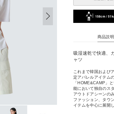
158cm / 51k
商品説
吸湿速乾で快適、
ャツ
これまで韓国および
定アパレルアイテムの
「HOME&CAMP
能において独自のス
アウトドアシーンの
ファッション、タウ
イテムを中心に展開