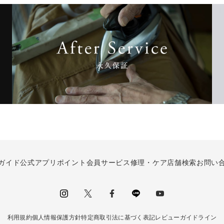
ガイド
公式アプリ
ポイント会員サービス
修理・ケア
店舗検索
お問い
instagram
Twitter
facebook
LINE
youtube
利用規約
個人情報保護方針
特定商取引法に基づく表記
レビューガイドライン