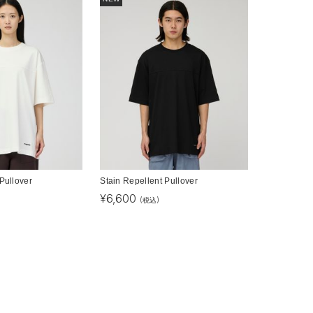
Pullover
Stain Repellent Pullover
¥
6,600
(税込)