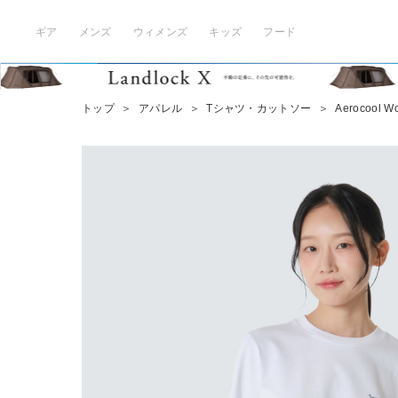
ギア
メンズ
ウィメンズ
キッズ
フード
トップ
＞
アパレル
＞
Tシャツ・カットソー
＞
Aerocool Wo