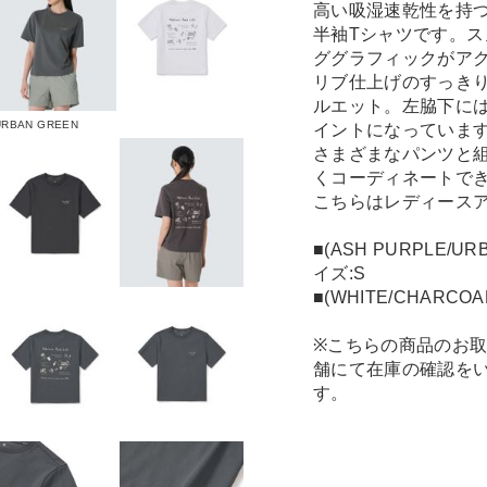
高い吸湿速乾性を持つ
半袖Tシャツです。
ググラフィックがア
リブ仕上げのすっき
ルエット。左脇下に
URBAN GREEN
イントになっていま
さまざまなパンツと
くコーディネートで
こちらはレディース
■(ASH PURPLE/
イズ:S
■(WHITE/CHARC
※こちらの商品のお
舗にて在庫の確認を
す。