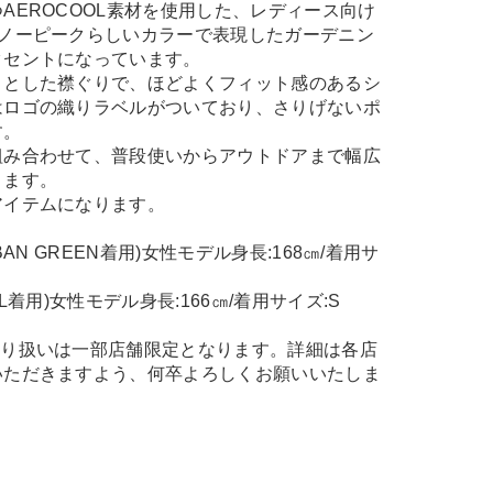
AEROCOOL素材を使用した、レディース向け
スノーピークらしいカラーで表現したガーデニン
クセントになっています。
りとした襟ぐりで、ほどよくフィット感のあるシ
はロゴの織りラベルがついており、さりげないポ
す。
組み合わせて、普段使いからアウトドアまで幅広
きます。
アイテムになります。
URBAN GREEN着用)女性モデル身長:168㎝/着用サ
OAL着用)女性モデル身長:166㎝/着用サイズ:S
取り扱いは一部店舗限定となります。詳細は各店
いただきますよう、何卒よろしくお願いいたしま