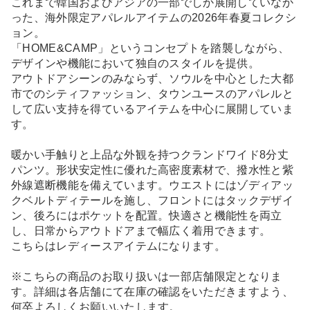
これまで韓国およびアジアの一部でしか展開していなか
った、海外限定アパレルアイテムの2026年春夏コレクシ
ョン。
「HOME&CAMP」というコンセプトを踏襲しながら、
デザインや機能において独自のスタイルを提供。
アウトドアシーンのみならず、ソウルを中心とした大都
市でのシティファッション、タウンユースのアパレルと
して広い支持を得ているアイテムを中心に展開していま
す。
暖かい手触りと上品な外観を持つクランドワイド8分丈
パンツ。形状安定性に優れた高密度素材で、撥水性と紫
外線遮断機能を備えています。ウエストにはゾディアッ
クベルトディテールを施し、フロントにはタックデザイ
ン、後ろにはポケットを配置。快適さと機能性を両立
し、日常からアウトドアまで幅広く着用できます。
こちらはレディースアイテムになります。
※こちらの商品のお取り扱いは一部店舗限定となりま
す。詳細は各店舗にて在庫の確認をいただきますよう、
何卒よろしくお願いいたします。