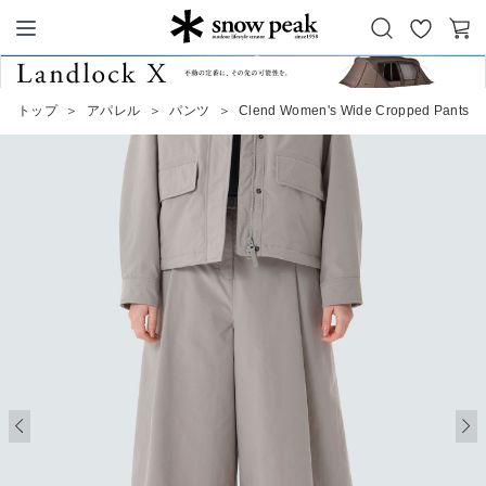
お
カ
Snow Peak
気
ー
に
ト
トップ
＞
アパレル
＞
パンツ
＞
Clend Women's Wide Cropped Pants
入
り