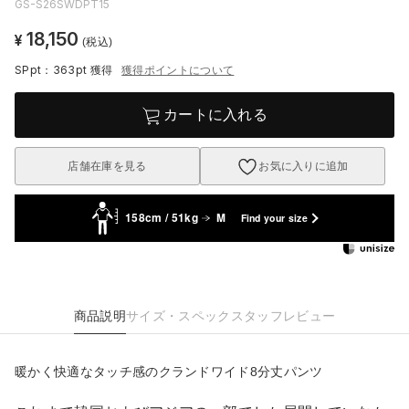
GS-S26SWDPT15
18,150
¥
(税込)
SPpt：363pt
獲得
獲得ポイントについて
カートに入れる
店舗在庫を見る
お気に入りに追加
158cm / 51kg
M
Find your size
商品説明
サイズ・スペック
スタッフレビュー
暖かく快適なタッチ感のクランドワイド8分丈パンツ