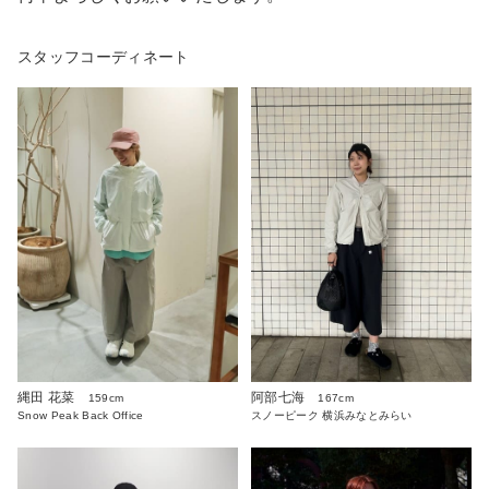
スタッフコーディネート
阿部七海
縄田 花菜
167cm
159cm
スノーピーク 横浜みなとみらい
Snow Peak Back Office