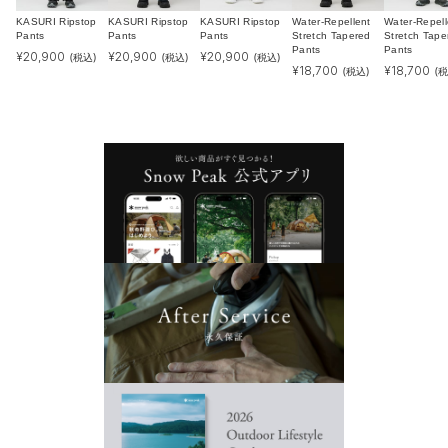
KASURI Ripstop
KASURI Ripstop
KASURI Ripstop
Water-Repellent
Water-Repell
Pants
Pants
Pants
Stretch Tapered
Stretch Tape
Pants
Pants
¥
20,900
¥
20,900
¥
20,900
(税込)
(税込)
(税込)
¥
18,700
¥
18,700
(税込)
(税