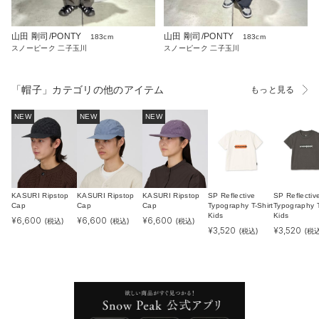
山田 剛司/PONTY
山田 剛司/PONTY
183cm
183cm
スノーピーク 二子玉川
スノーピーク 二子玉川
「帽子」カテゴリの他のアイテム
もっと見る
NEW
NEW
NEW
KASURI Ripstop
KASURI Ripstop
KASURI Ripstop
SP Reflective
SP Reflectiv
Cap
Cap
Cap
Typography T-Shirt
Typography T
Kids
Kids
¥
6,600
¥
6,600
¥
6,600
(税込)
(税込)
(税込)
¥
3,520
¥
3,520
(税込)
(税込