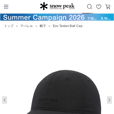
お
カ
Snow Peak
気
ー
に
ト
トップ
＞
アパレル
＞
帽子
＞
Eco Taslan Ball Cap
入
り