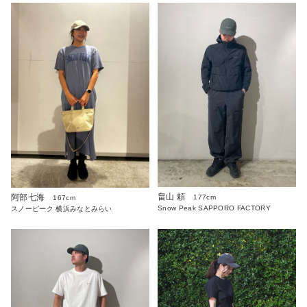
畠山 頼
阿部七海
177cm
167cm
Snow Peak SAPPORO FACTORY
スノーピーク 横浜みなとみらい