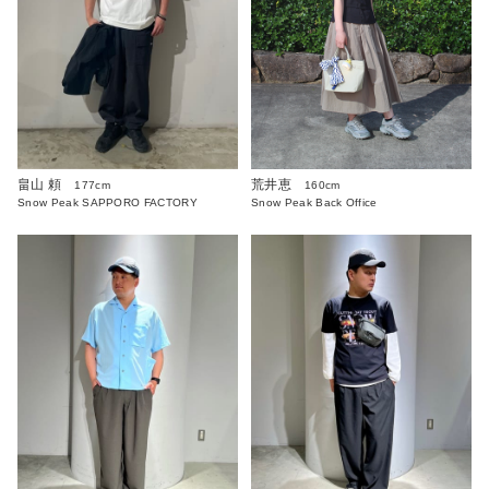
畠山 頼
荒井恵
177cm
160cm
Snow Peak SAPPORO FACTORY
Snow Peak Back Office