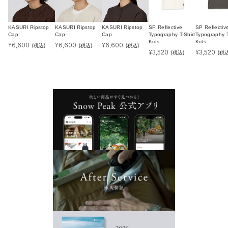
KASURI Ripstop
KASURI Ripstop
KASURI Ripstop
SP Reflective
SP Reflectiv
Cap
Cap
Cap
Typography T-Shirt
Typography T
Kids
Kids
¥
6,600
¥
6,600
¥
6,600
(税込)
(税込)
(税込)
¥
3,520
¥
3,520
(税込)
(税込