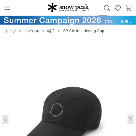
お
カ
Snow Peak
気
ー
に
ト
トップ
＞
アパレル
＞
帽子
＞
SP Circle Lettering Cap
入
り