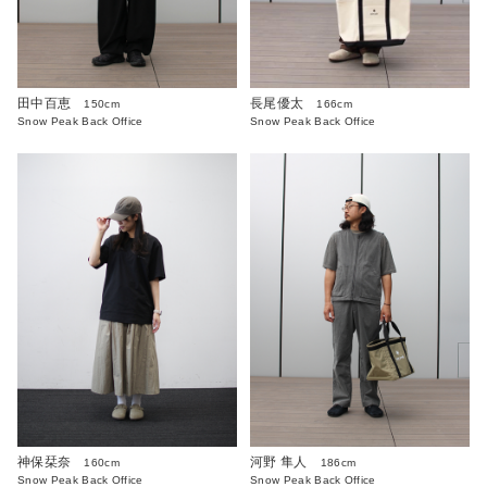
田中百恵
長尾優太
150cm
166cm
Snow Peak Back Office
Snow Peak Back Office
神保栞奈
河野 隼人
160cm
186cm
Snow Peak Back Office
Snow Peak Back Office