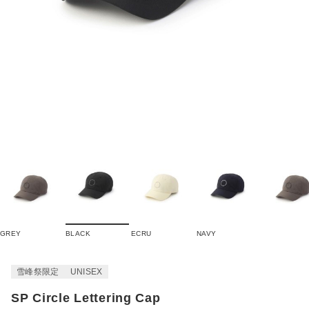
GREY
BLACK
ECRU
NAVY
雪峰祭限定
UNISEX
SP Circle Lettering Cap