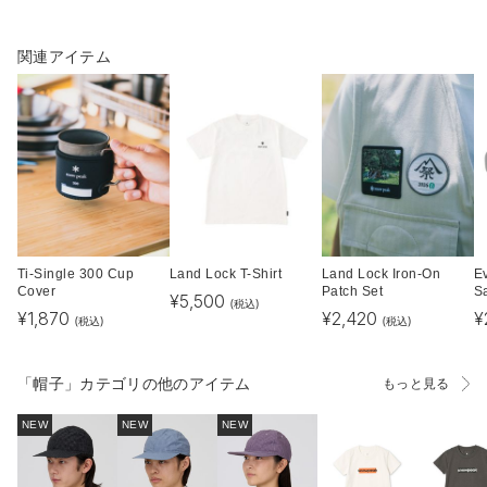
関連アイテム
Ti-Single 300 Cup
Land Lock T-Shirt
Land Lock Iron-On
E
Cover
Patch Set
S
¥
5,500
(税込)
¥
1,870
¥
2,420
¥
(税込)
(税込)
「帽子」カテゴリの他のアイテム
もっと見る
NEW
NEW
NEW