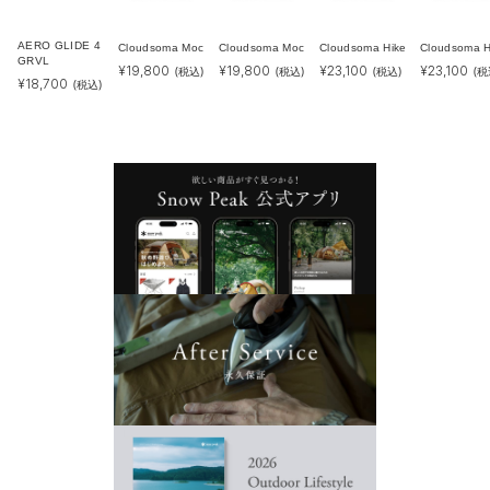
AERO GLIDE 4
Cloudsoma Moc
Cloudsoma Moc
Cloudsoma Hike
Cloudsoma H
GRVL
¥
19,800
¥
19,800
¥
23,100
¥
23,100
(税込)
(税込)
(税込)
(税
¥
18,700
(税込)