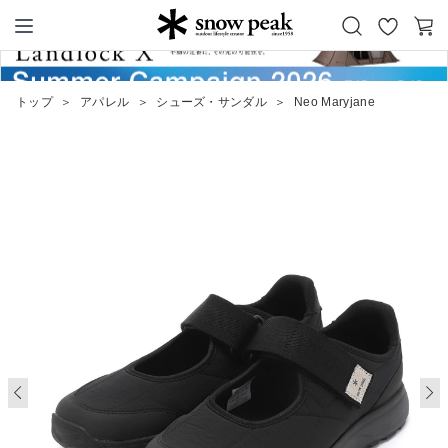
お
カ
Snow Peak
気
ー
に
ト
トップ
＞
アパレル
＞
シューズ・サンダル
＞
Neo Maryjane
入
り