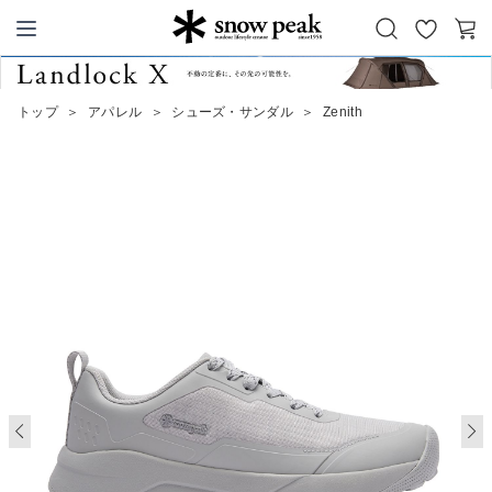
お
カ
Snow Peak
気
ー
に
ト
トップ
＞
アパレル
＞
シューズ・サンダル
＞
Zenith
入
り