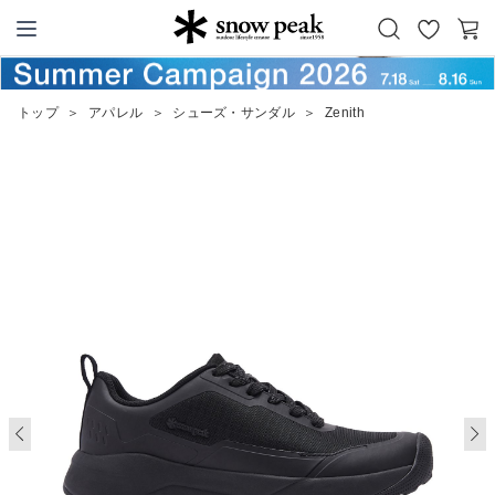
お
カ
Snow Peak
気
ー
に
ト
トップ
＞
アパレル
＞
シューズ・サンダル
＞
Zenith
入
り