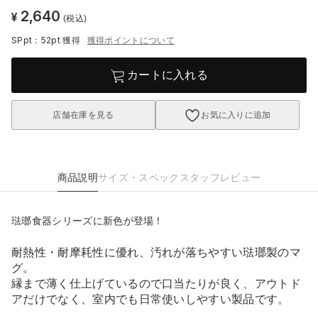
2,640
¥
(税込)
SPpt：52pt
獲得
獲得ポイントについて
カートに入れる
店舗在庫を見る
お気に入りに追加
商品説明
サイズ・スペック
スタッフレビュー
琺瑯食器シリーズに新色が登場！
耐熱性・耐摩耗性に優れ、汚れが落ちやすい琺瑯製のマ
グ。
縁まで薄く仕上げているので口当たりが良く、アウトド
アだけでなく、室内でも日常使いしやすい製品です。