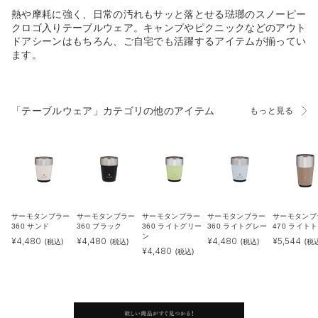
熱や摩耗に強く、日常の汚れもサッと落とせる琺瑯のスノーピー
クロゴ入りテーブルウェア。キャンプやピクニックなどのアウト
ドアシーンはもちろん、ご自宅でも活躍するアイテムが揃ってい
ます。
「テーブルウェア」カテゴリの他のアイテム
もっと見る
サーモタンブラー
サーモタンブラー
サーモタンブラー
サーモタンブラー
サーモタンブ
360 サンド
360 ブラック
360 ライトグリー
360 ライトグレー
470 ライト
ン
¥
4,480
¥
4,480
¥
4,480
¥
5,544
(税込)
(税込)
(税込)
(税
¥
4,480
(税込)