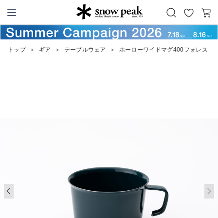
お
カ
Snow Peak
気
ー
に
ト
トップ
＞
ギア
＞
テーブルウェア
＞
ホーローワイドマグ400フォレスト
入
り