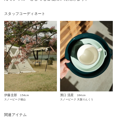
スタッフコーディネート
伊藤圭那
濱口 流星
154cm
164cm
スノーピーク福山
スノーピーク 大阪りんくう
関連アイテム