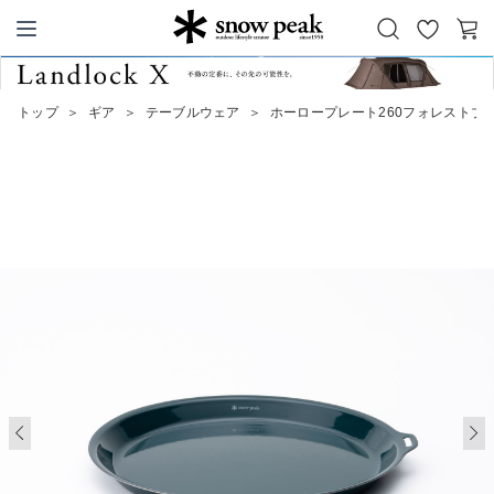
お
カ
Snow Peak
気
ー
に
ト
トップ
＞
ギア
＞
テーブルウェア
＞
ホーロープレート260フォレストブ
入
り