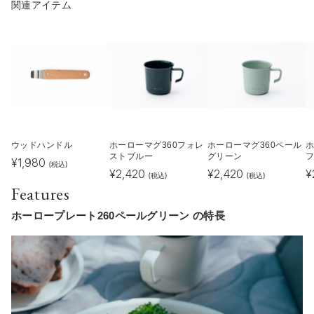
関連アイテム
ウッドハンドル
ホーローマグ360フォレ
ホーローマグ360ペール
ホ
ストブルー
グリーン
¥
1,980
(税込)
¥
2,420
¥
2,420
¥
(税込)
(税込)
Features
ホーロープレート260ペールグリーン の特長