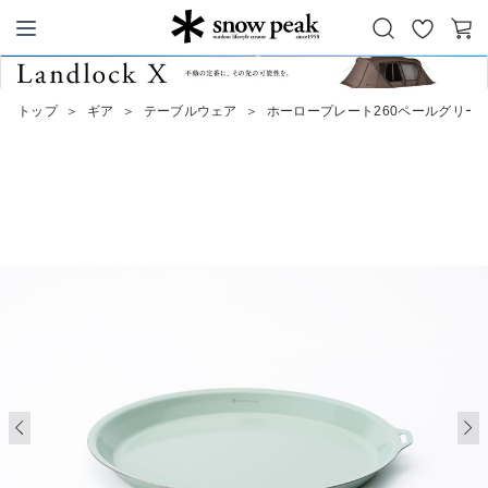
お
カ
Snow Peak
気
ー
に
ト
トップ
＞
ギア
＞
テーブルウェア
＞
ホーロープレート260ペールグリー
入
り