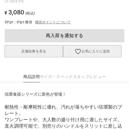
LF-063-PG
3,080
¥
(税込)
SPpt：61pt
獲得
獲得ポイントについて
再入荷を通知する
店舗在庫を見る
お気に入りに追加
商品説明
サイズ・スペック
スタッフレビュー
琺瑯食器シリーズに新色が登場！
耐熱性・耐摩耗性に優れ、汚れが落ちやすい琺瑯製のプ
レート。
ワンプレートや、大人数の盛り付け用に適したサイズ。
直火調理可能で、別売りのハンドルをスリットに差し込