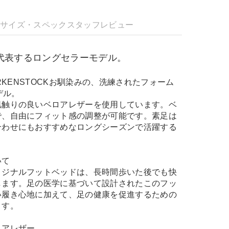
明
サイズ・スペック
スタッフレビュー
Kを代表するロングセラーモデル。
IRKENSTOCKお馴染みの、洗練されたフォーム
デル。
肌触りの良いベロアレザーを使用しています。ベ
で、自由にフィット感の調整が可能です。素足は
合わせにもおすすめなロングシーズンで活躍する
いて
リジナルフットベッドは、長時間歩いた後でも快
します。足の医学に基づいて設計されたこのフッ
い履き心地に加えて、足の健康を促進するための
ます。
ロアレザー