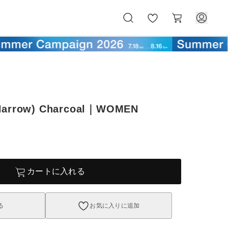
お
カ
気
ー
に
ト
入
り
(Narrow) Charcoal｜WOMEN
カートに入れる
る
お気に入りに追加