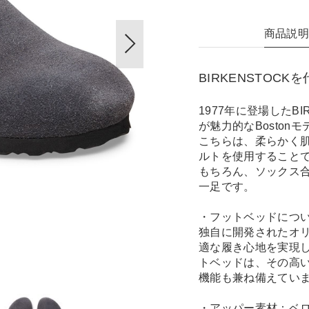
商品説
BIRKENSTOC
1977年に登場したB
が魅力的なBostonモ
こちらは、柔らかく
ルトを使用すること
もちろん、ソックス
一足です。
・フットベッドにつ
独自に開発されたオ
適な履き心地を実現
トベッドは、その高
機能も兼ね備えてい
・アッパー素材：ベ