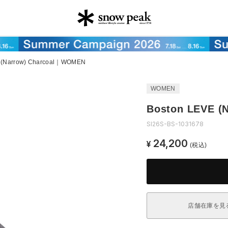
 (Narrow) Charcoal｜WOMEN
WOMEN
Boston LEVE 
SI26S-BS-1031678
24,200
¥
(税込)
店舗在庫を見