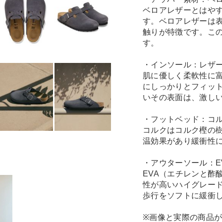
ベロアレザーとはや
す。ベロアレザーは
触りが特徴です。こ
す。
・インソール：レザ
肌に優しく柔軟性に
にしっかりとフィッ
いその表面は、激し
・フットベッド：コ
コルクはコルク樫の
温効果があり緩衝性
・アウターソール：E
EVA（エチレンと酢
性が高いハイグレー
歩行をソフトに緩衝
※画像と実際の商品が