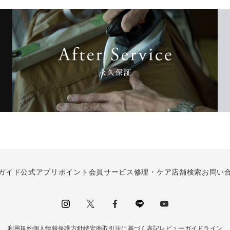
ガイド
公式アプリ
ポイント会員サービス
修理・ケア
店舗検索
お問い
instagram
Twitter
facebook
LINE
youtube
利用規約
個人情報保護方針
特定商取引法に基づく表記
レビューガイドライン