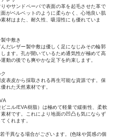
すりやサンドペーパで表面の革を起毛させた革で
表面がベルベットのように柔らかく、心地良い肌
の素材はまた、耐久性、吸湿性にも優れていま
ー製中敷き
富んだレザー製中敷は優しく足になじみその輪郭
トします。孔が開いているため通気性が極めて高
い運動の後でも爽やかな足下を約束します。
ルク
樹皮表皮から採取される再生可能な資源です。保
に優れた天然素材です。
VA
酸ビニル/EVA樹脂）は極めて軽量で緩衝性、柔軟
ド素材です。これにより地面の凹凸も気にならず
してくれます。
若干異なる場合がございます。(色味や質感の個