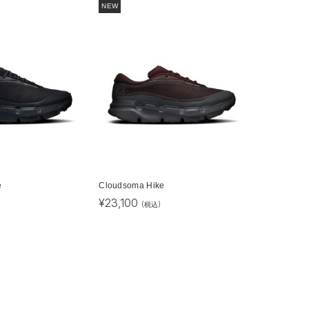
NEW
e
Cloudsoma Hike
¥
23,100
(税込)