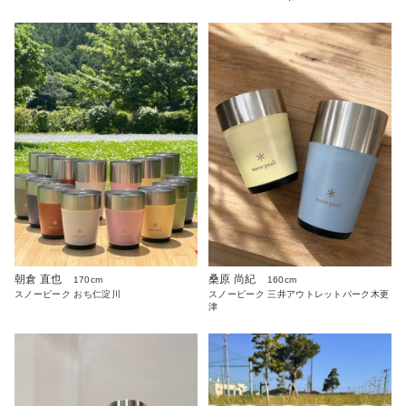
朝倉 直也
桑原 尚紀
170cm
160cm
スノーピーク おち仁淀川
スノーピーク 三井アウトレットパーク木更
津