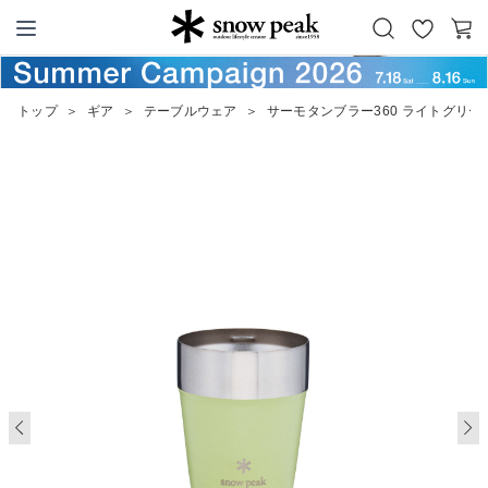
お
カ
Snow Peak
気
ー
に
ト
トップ
＞
ギア
＞
テーブルウェア
＞
サーモタンブラー360 ライトグリー
入
り