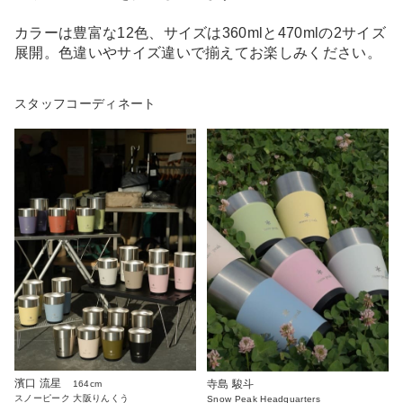
カラーは豊富な12色、サイズは360mlと470mlの2サイズ
展開。色違いやサイズ違いで揃えてお楽しみください。
スタッフコーディネート
濱口 流星
寺島 駿斗
164cm
スノーピーク 大阪りんくう
Snow Peak Headquarters