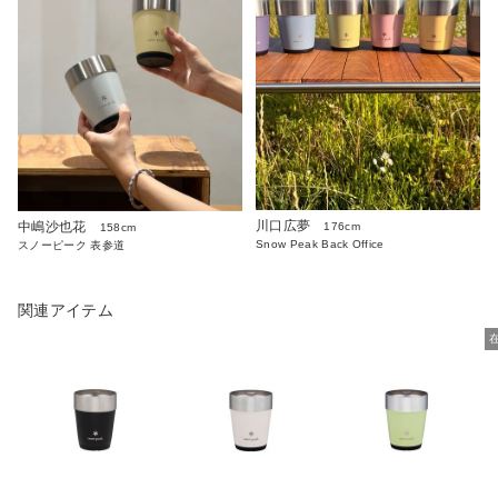
川口広夢
中嶋沙也花
176cm
158cm
Snow Peak Back Office
スノーピーク 表参道
関連アイテム