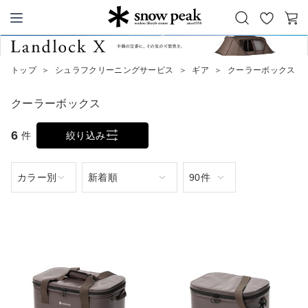
お
カ
Snow Peak
気
ー
に
ト
トップ
＞
シュラフクリーニングサービス
＞
ギア
＞
クーラーボックス
入
り
クーラーボックス
6
件
絞り込み