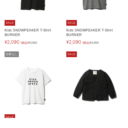
SALE
SALE
Kids SNOWPEAKER T-Shirt
Kids SNOWPEAKER T-Shirt
BURNER
BURNER
¥
2,090
¥
2,090
(税込)
(税込)
¥
4,180
¥
4,180
在庫なし
SALE
SALE
Kids SNOWPEAKER T-Shirt
Kids Flexible Insulated Cardigan