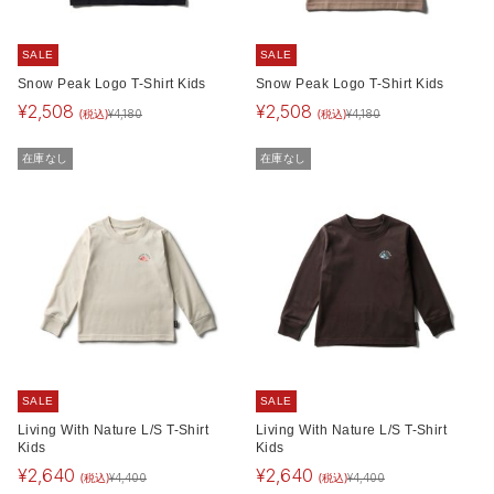
SALE
SALE
Snow Peak Logo T-Shirt Kids
Snow Peak Logo T-Shirt Kids
¥
2,508
¥
2,508
(税込)
(税込)
¥
4,180
¥
4,180
在庫なし
在庫なし
SALE
SALE
Living With Nature L/S T-Shirt
Living With Nature L/S T-Shirt
Kids
Kids
¥
2,640
¥
2,640
(税込)
(税込)
¥
4,400
¥
4,400