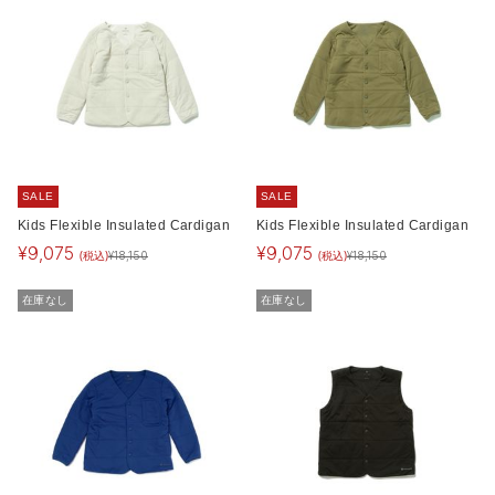
SALE
SALE
Kids Flexible Insulated Cardigan
Kids Flexible Insulated Cardigan
¥
9,075
¥
9,075
(税込)
(税込)
¥
18,150
¥
18,150
在庫なし
在庫なし