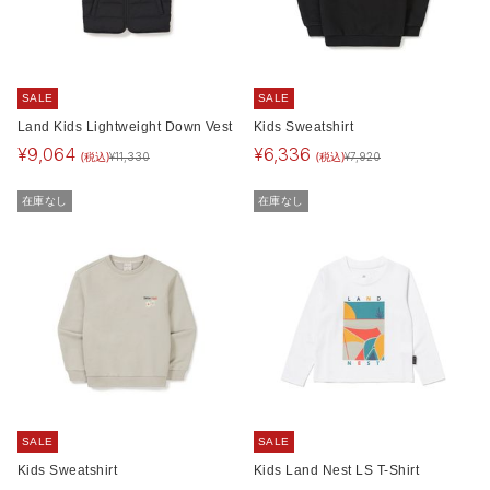
SALE
SALE
Land Kids Lightweight Down Vest
Kids Sweatshirt
¥
9,064
¥
6,336
(税込)
(税込)
¥
11,330
¥
7,920
在庫なし
在庫なし
SALE
SALE
Kids Sweatshirt
Kids Land Nest LS T-Shirt