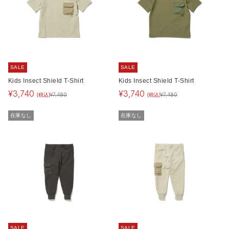
SALE
SALE
Kids Insect Shield T-Shirt
Kids Insect Shield T-Shirt
¥
3,740
¥
3,740
(税込)
(税込)
¥
7,480
¥
7,480
在庫なし
在庫なし
SALE
SALE