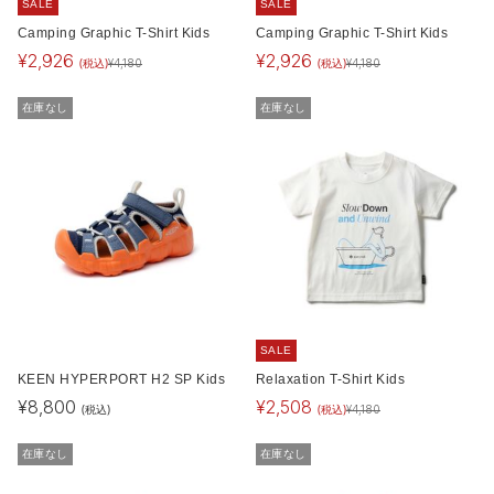
SALE
SALE
Camping Graphic T-Shirt Kids
Camping Graphic T-Shirt Kids
¥
2,926
¥
2,926
(税込)
(税込)
¥
4,180
¥
4,180
在庫なし
在庫なし
SALE
KEEN HYPERPORT H2 SP Kids
Relaxation T-Shirt Kids
¥
8,800
¥
2,508
(税込)
(税込)
¥
4,180
在庫なし
在庫なし