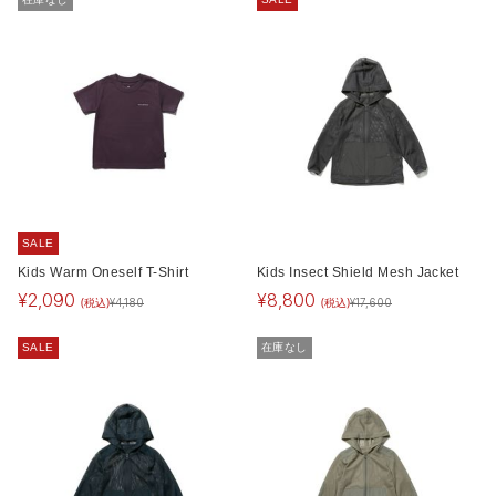
SALE
Kids Warm Oneself T-Shirt
Kids Insect Shield Mesh Jacket
¥
2,090
¥
8,800
(税込)
(税込)
¥
4,180
¥
17,600
SALE
在庫なし