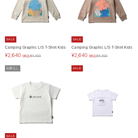
SALE
SALE
Camping Graphic L/S T-Shirt Kids
Camping Graphic L/S T-Shirt Kids
¥
2,640
¥
2,640
(税込)
(税込)
¥
4,400
¥
4,400
在庫なし
SALE
SALE