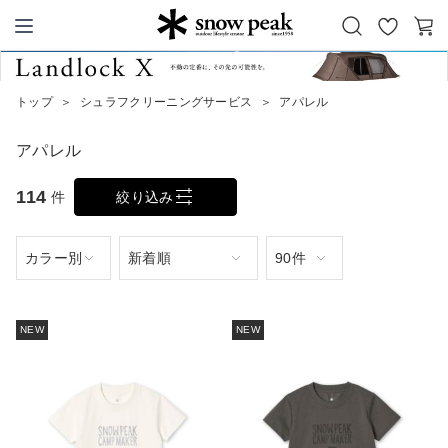
お
カ
Snow Peak
気
ー
に
ト
トップ
＞
シュラフクリーニングサービス
＞
アパレル
入
り
アパレル
114
件
絞り込み
NEW
NEW