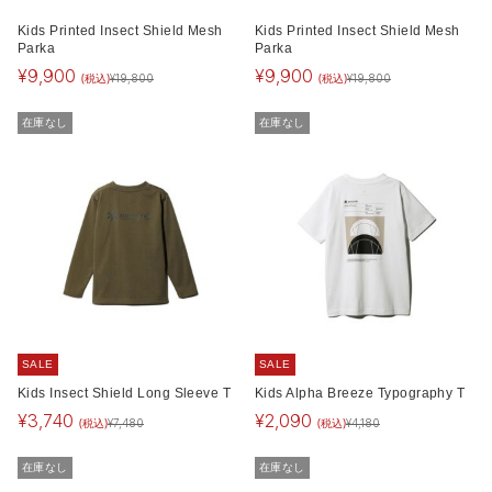
Kids Printed Insect Shield Mesh
Kids Printed Insect Shield Mesh
Parka
Parka
¥
9,900
¥
9,900
(税込)
(税込)
¥
19,800
¥
19,800
在庫なし
在庫なし
SALE
SALE
Kids Insect Shield Long Sleeve T
Kids Alpha Breeze Typography T
¥
3,740
¥
2,090
(税込)
(税込)
¥
7,480
¥
4,180
在庫なし
在庫なし