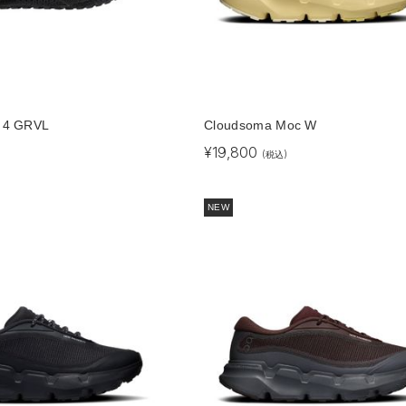
 4 GRVL
Cloudsoma Moc W
¥
19,800
)
(税込)
NEW