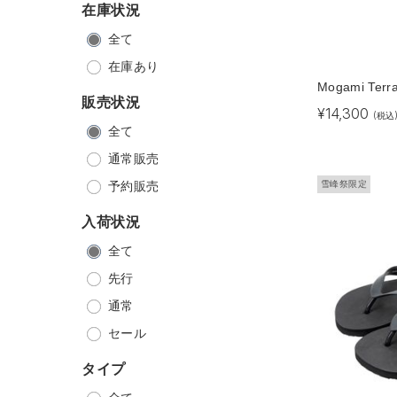
在庫状況
全て
在庫あり
Mogami Terra
販売状況
¥
14,300
(税込
全て
通常販売
予約販売
雪峰祭限定
入荷状況
全て
先行
通常
セール
タイプ