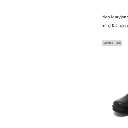
Neo Maryjan
¥
15,950
(税込)
Limited Item