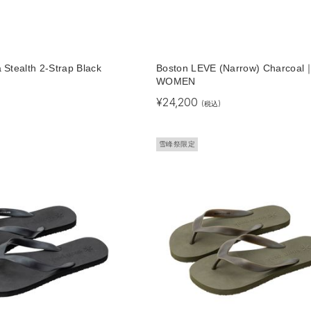
 Stealth 2-Strap Black
Boston LEVE (Narrow) Charcoal
WOMEN
)
¥
24,200
(税込)
雪峰祭限定