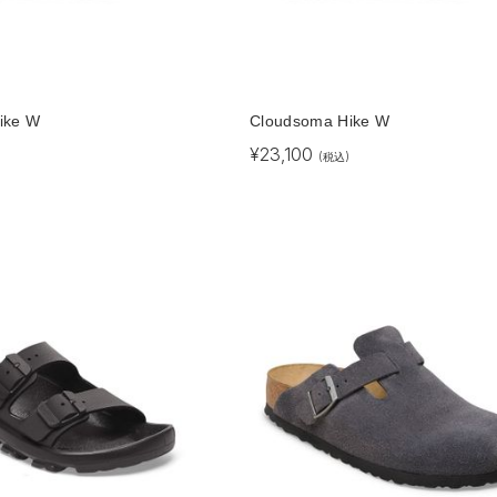
ike W
Cloudsoma Hike W
¥
23,100
(税込)