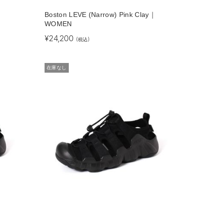
Boston LEVE (Narrow) Pink Clay｜
WOMEN
¥
24,200
(税込)
在庫なし