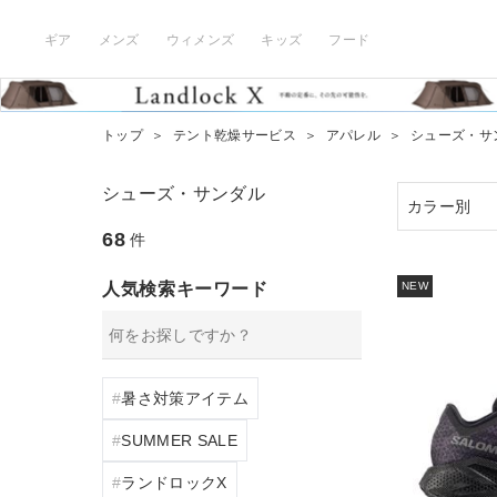
ギア
メンズ
ウィメンズ
キッズ
フード
トップ
＞
テント乾燥サービス
＞
アパレル
＞
シューズ・サ
シューズ・サンダル
68
件
人気検索キーワード
NEW
暑さ対策アイテム
SUMMER SALE
ランドロックX