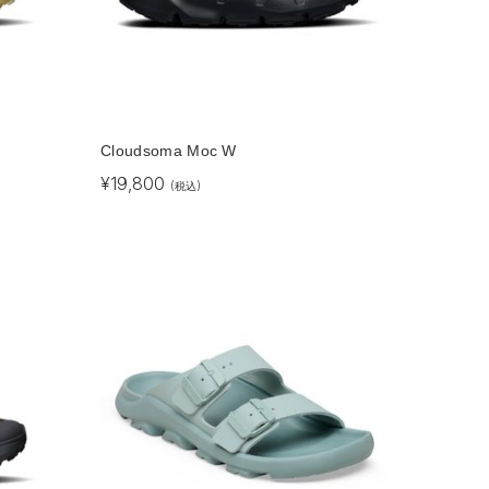
Cloudsoma Moc W
¥
19,800
(税込)