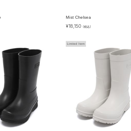
e
Mist Chelsea
¥
18,150
(税込)
Limited Item