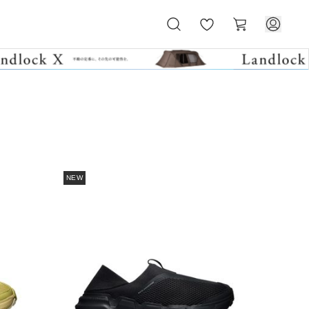
お
カ
気
ー
に
ト
入
り
NEW