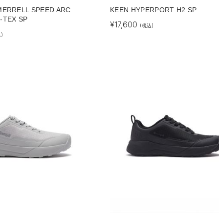
MERRELL SPEED ARC
KEEN HYPERPORT H2 SP
-TEX SP
¥
17,600
(税込)
)