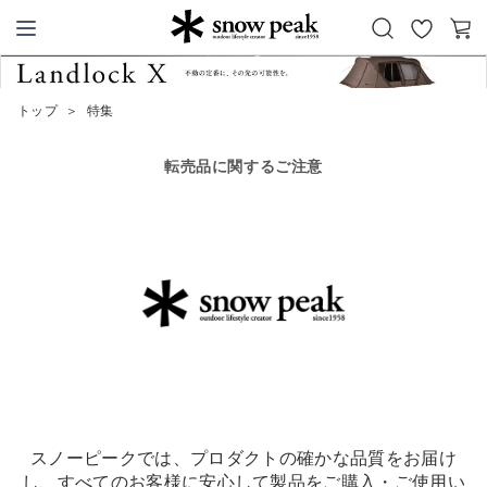
お
カ
Snow Peak
気
ー
に
ト
トップ
＞
特集
入
り
転売品に関するご注意
スノーピークでは、プロダクトの確かな品質をお届け
し、すべてのお客様に安心して製品をご購入・ご使用い