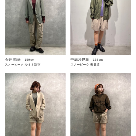
石井 晴華
中嶋沙也花
159cm
158cm
スノーピーク ルミネ新宿
スノーピーク 表参道