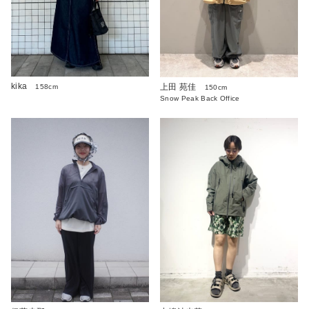
kika
上田 苑佳
158cm
150cm
Snow Peak Back Office