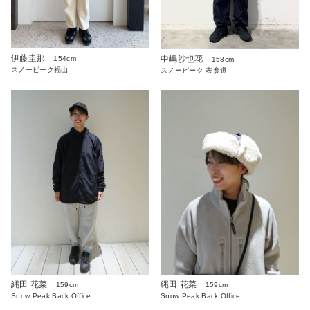
伊藤圭那
中嶋沙也花
154cm
158cm
スノーピーク福山
スノーピーク 表参道
縄田 花菜
縄田 花菜
159cm
159cm
Snow Peak Back Office
Snow Peak Back Office