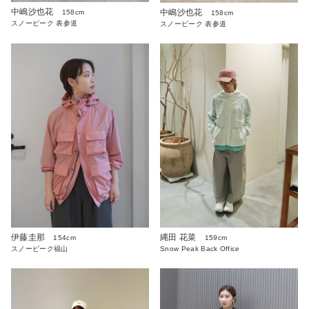
中嶋沙也花
中嶋沙也花
158cm
158cm
スノーピーク 表参道
スノーピーク 表参道
伊藤圭那
縄田 花菜
154cm
159cm
スノーピーク福山
Snow Peak Back Office