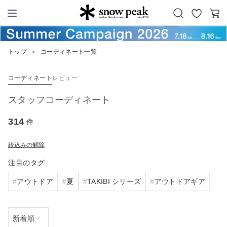
お
カ
Snow Peak
気
ー
に
ト
トップ
＞
コーディネート一覧
入
り
コーディネート
レビュー
スタッフコーディネート
314
件
絞込みの解除
注目のタグ
アウトドア
夏
TAKIBI シリーズ
アウトドアギア