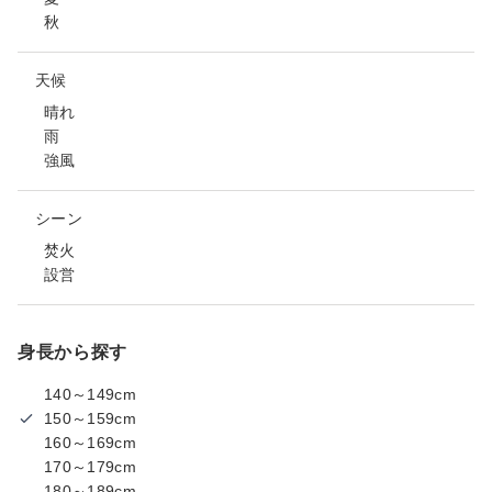
秋
天候
晴れ
雨
強風
シーン
焚火
設営
身長から探す
140～149cm
150～159cm
160～169cm
170～179cm
180～189cm