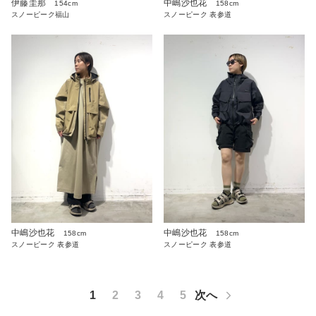
伊藤圭那
中嶋沙也花
154cm
158cm
スノーピーク福山
スノーピーク 表参道
中嶋沙也花
中嶋沙也花
158cm
158cm
スノーピーク 表参道
スノーピーク 表参道
1
2
3
4
5
次へ