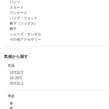
パンツ
スカート
ワンピース
バッグ・リュック
靴下（ソックス）
帽子
シューズ・サンダル
その他アクセサリー
気候から探す
気温
10℃以下
10-20℃
20℃以上
季節
春
夏