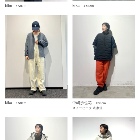
kika
kika
158cm
158cm
kika
中嶋沙也花
158cm
158cm
スノーピーク 表参道