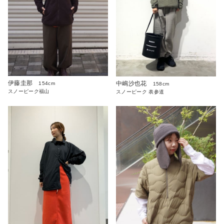
伊藤圭那
中嶋沙也花
154cm
158cm
スノーピーク福山
スノーピーク 表参道