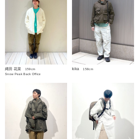
縄田 花菜
kika
159cm
158cm
Snow Peak Back Office