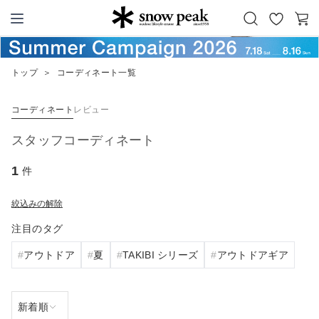
お
カ
Snow Peak
気
ー
に
ト
トップ
＞
コーディネート一覧
入
り
コーディネート
レビュー
スタッフコーディネート
1
件
絞込みの解除
注目のタグ
アウトドア
夏
TAKIBI シリーズ
アウトドアギア