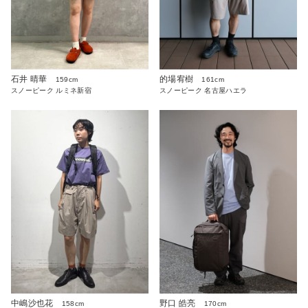
石井 晴華
的場宥樹
159cm
161cm
スノーピーク ルミネ新宿
スノーピーク 名古屋ハエラ
中嶋沙也花
野口 皓亮
158cm
170cm