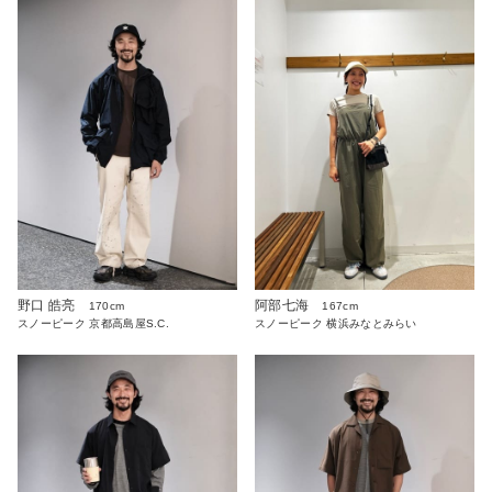
野口 皓亮
阿部七海
170cm
167cm
スノーピーク 京都高島屋S.C.
スノーピーク 横浜みなとみらい