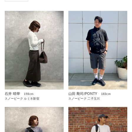
石井 晴華
山田 剛司/PONTY
159cm
183cm
スノーピーク ルミネ新宿
スノーピーク 二子玉川