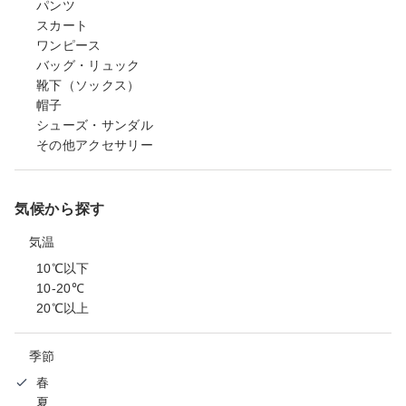
パンツ
スカート
ワンピース
バッグ・リュック
靴下（ソックス）
帽子
シューズ・サンダル
その他アクセサリー
気候から探す
気温
10℃以下
10-20℃
20℃以上
季節
春
夏