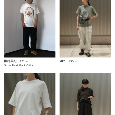
kika
田村英紀
158cm
171cm
Snow Peak Back Office