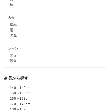
秋
天候
晴れ
雨
強風
シーン
焚火
設営
身長から探す
140～149cm
150～159cm
160～169cm
170～179cm
180～189cm