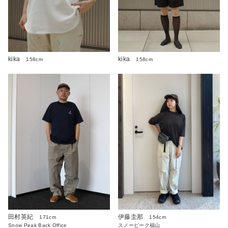
kika
kika
158cm
158cm
伊藤圭那
田村英紀
154cm
171cm
スノーピーク福山
Snow Peak Back Office