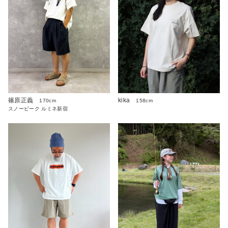
篠原正義
kika
170cm
158cm
スノーピーク ルミネ新宿