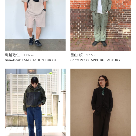
畠山 頼
鳥越敬仁
177cm
171cm
Snow Peak SAPPORO FACTORY
SnowPeak LANDSTATION TOKYO