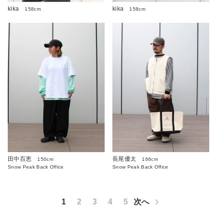
kika
kika
158cm
158cm
田中百恵
長尾優太
150cm
166cm
Snow Peak Back Office
Snow Peak Back Office
1
2
3
4
5
次へ