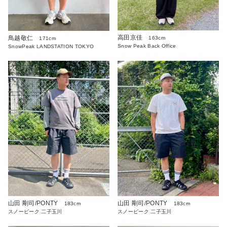
高田京佳
鳥越敬仁
163cm
171cm
Snow Peak Back Office
SnowPeak LANDSTATION TOKYO
山田 剛司/PONTY
山田 剛司/PONTY
183cm
183cm
スノーピーク 二子玉川
スノーピーク 二子玉川