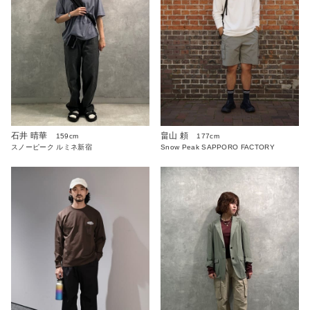
石井 晴華
畠山 頼
159cm
177cm
スノーピーク ルミネ新宿
Snow Peak SAPPORO FACTORY