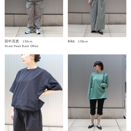
田中百恵
kika
150cm
158cm
Snow Peak Back Office