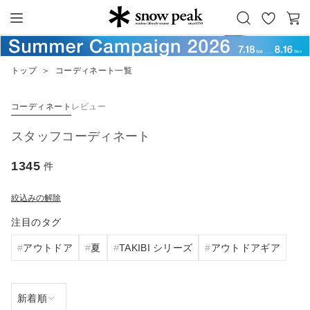
お
カ
Snow Peak
気
ー
に
ト
トップ
＞
コーディネート一覧
入
り
コーディネート
レビュー
スタッフコーディネート
1345
件
絞込みの解除
注目のタグ
アウトドア
夏
TAKIBI シリーズ
アウトドアギア