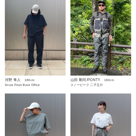
河野 隼人
山田 剛司/PONTY
186cm
183cm
Snow Peak Back Office
スノーピーク 二子玉川