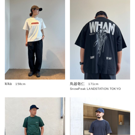
kika
鳥越敬仁
158cm
171cm
SnowPeak LANDSTATION TOKYO