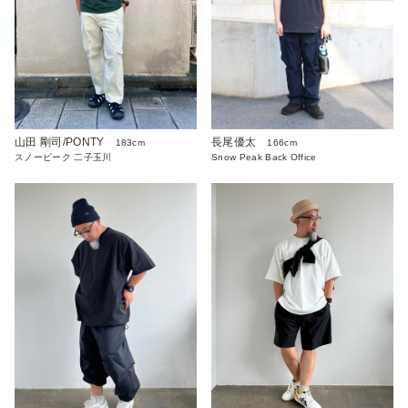
山田 剛司/PONTY
長尾優太
183cm
166cm
スノーピーク 二子玉川
Snow Peak Back Office