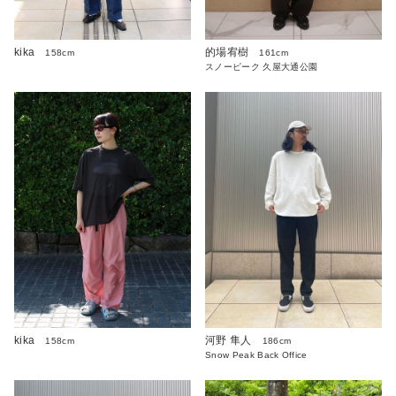
kika
的場宥樹
158cm
161cm
スノーピーク 久屋大通公園
kika
河野 隼人
158cm
186cm
Snow Peak Back Office