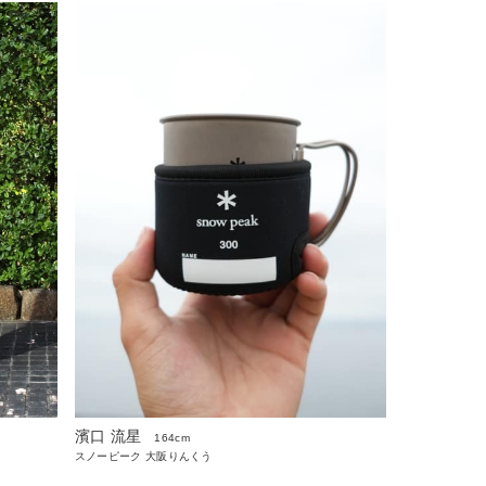
濱口 流星
164cm
スノーピーク 大阪りんくう