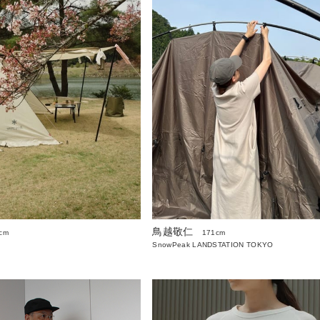
鳥越敬仁
cm
171cm
SnowPeak LANDSTATION TOKYO