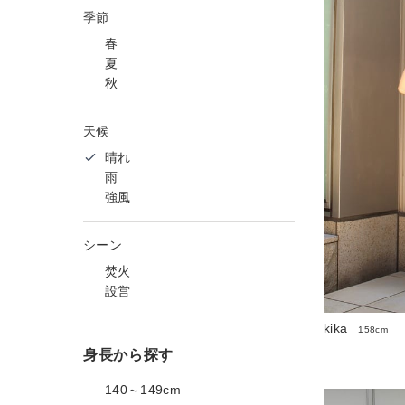
季節
春
夏
秋
天候
晴れ
雨
強風
シーン
焚火
設営
kika
158cm
身長から探す
140～149cm