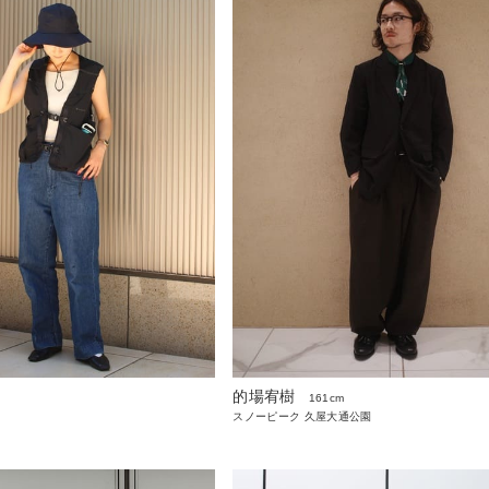
的場宥樹
161cm
スノーピーク 久屋大通公園