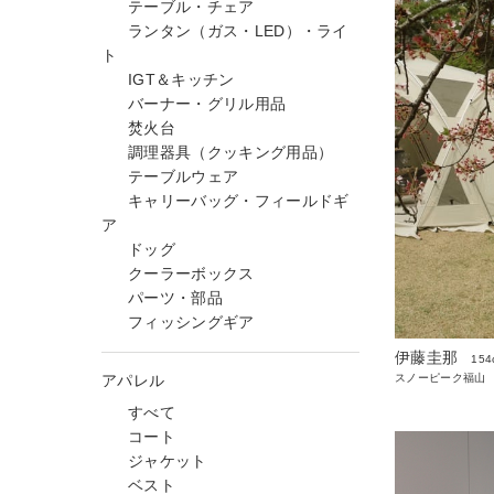
テーブル・チェア
ランタン（ガス・LED）・ライ
ト
IGT＆キッチン
バーナー・グリル用品
焚火台
調理器具（クッキング用品）
テーブルウェア
キャリーバッグ・フィールドギ
ア
ドッグ
クーラーボックス
パーツ・部品
フィッシングギア
伊藤圭那
154
アパレル
スノーピーク福山
すべて
コート
ジャケット
ベスト