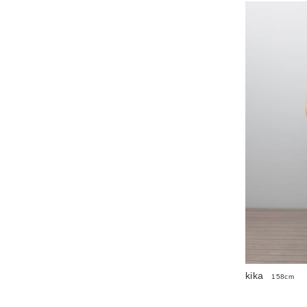
kika
158cm