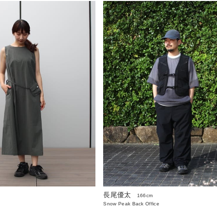
長尾優太
166cm
Snow Peak Back Office