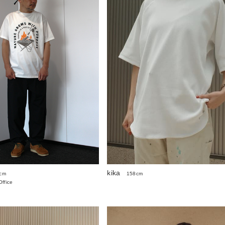
kika
cm
158cm
ffice