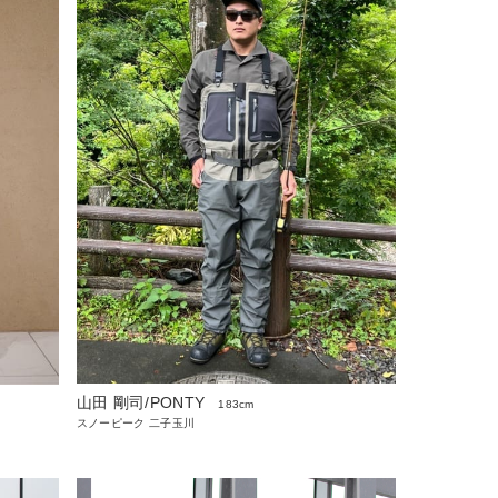
山田 剛司/PONTY
183cm
スノーピーク 二子玉川