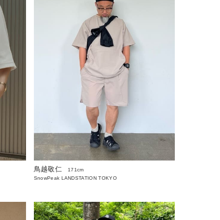
鳥越敬仁
171cm
SnowPeak LANDSTATION TOKYO