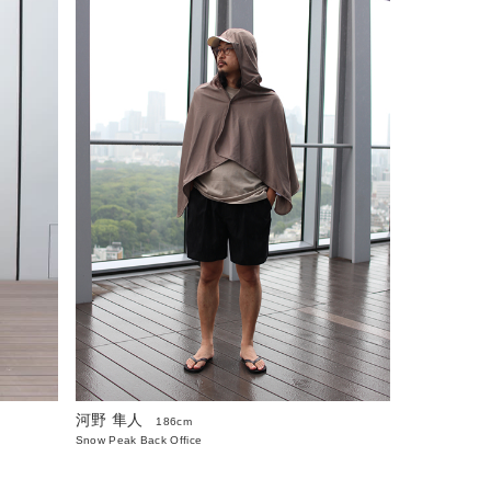
河野 隼人
186cm
Snow Peak Back Office