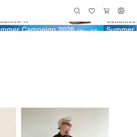
お
カ
気
ー
に
ト
入
り