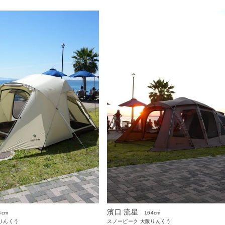
濱口 流星
4cm
164cm
りんくう
スノーピーク 大阪りんくう