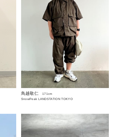
鳥越敬仁
171cm
SnowPeak LANDSTATION TOKYO