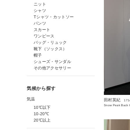
ニット
シャツ
Tシャツ・カットソー
パンツ
スカート
ワンピース
バッグ・リュック
靴下（ソックス）
帽子
シューズ・サンダル
その他アクセサリー
気候から探す
気温
田村英紀
171
Snow Peak Back O
10℃以下
10-20℃
20℃以上