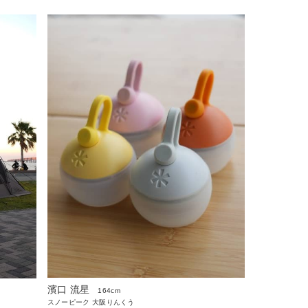
濱口 流星
164cm
スノーピーク 大阪りんくう