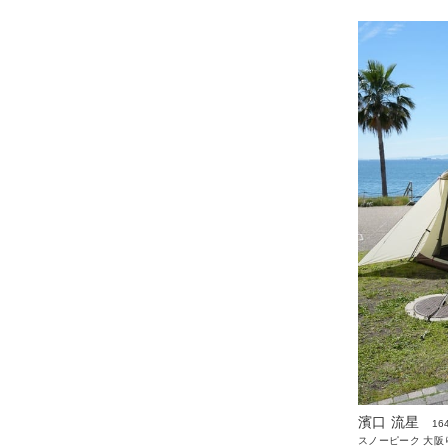
濱口 流星
16
スノーピーク 大阪