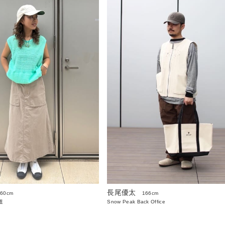
長尾優太
160cm
166cm
道
Snow Peak Back Office