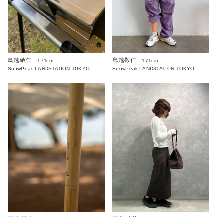
鳥越敬仁
鳥越敬仁
171cm
171cm
SnowPeak LANDSTATION TOKYO
SnowPeak LANDSTATION TOKYO