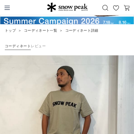
お
カ
Snow Peak
気
ー
に
ト
トップ
＞
コーディネート一覧
＞
コーディネート詳細
入
り
コーディネート
レビュー