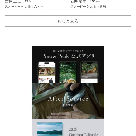
西林 正志
石井 晴華
172cm
159cm
スノーピーク 大阪りんくう
スノーピーク ルミネ新宿
もっと見る