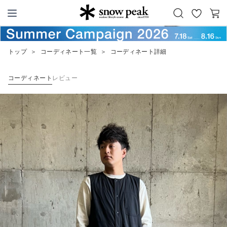
お
カ
Snow Peak
気
ー
に
ト
トップ
＞
コーディネート一覧
＞
コーディネート詳細
入
り
コーディネート
レビュー