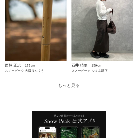
西林 正志
石井 晴華
172cm
159cm
スノーピーク 大阪りんくう
スノーピーク ルミネ新宿
もっと見る