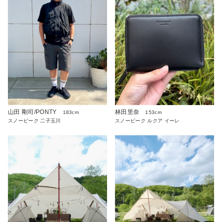
山田 剛司/PONTY
林田里奈
183cm
153cm
スノーピーク 二子玉川
スノーピーク ルクア イーレ