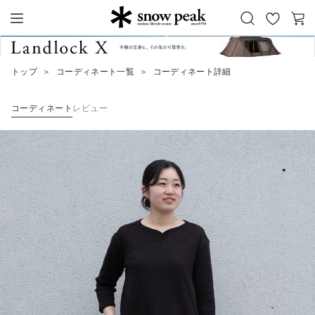
お
カ
Snow Peak
気
ー
に
ト
トップ
＞
コーディネート一覧
＞
コーディネート詳細
入
り
コーディネート
レビュー