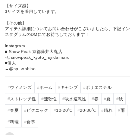
【サイズ感】
3サイズを着用しています。
【その他】
アイテム詳細についてお問い合わせがございましたら、下記イン
スタグラムのDMにてお待ちしております！
Instagram
■ Snow Peak 京都藤井大丸店
-@snowpeak_kyoto_fujiidaimaru
■個人
→@sp_w.shiho
ウィメンズ
ホーム
キャンプ
ポリエステル
ストレッチ性
速乾性
吸水速乾性
春
夏
秋
春夏
ピクニック
10‐20℃
20‐30℃
晴れ
雨
料理
食事