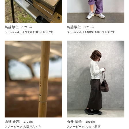
鳥越敬仁
鳥越敬仁
171cm
171cm
SnowPeak LANDSTATION TOKYO
SnowPeak LANDSTATION TOKYO
西林 正志
石井 晴華
172cm
159cm
スノーピーク 大阪りんくう
スノーピーク ルミネ新宿