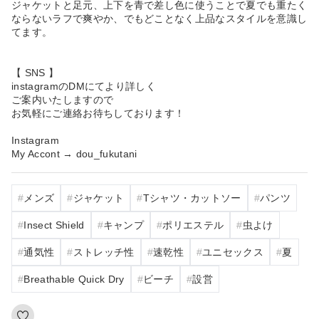
ジャケットと足元、上下を青で差し色に使うことで夏でも重たく
ならないラフで爽やか、でもどことなく上品なスタイルを意識し
てます。
【 SNS 】
instagramのDMにてより詳しく
ご案内いたしますので
お気軽にご連絡お待ちしております！
Instagram
My Accont → dou_fukutani
メンズ
ジャケット
Tシャツ・カットソー
パンツ
Insect Shield
キャンプ
ポリエステル
虫よけ
通気性
ストレッチ性
速乾性
ユニセックス
夏
Breathable Quick Dry
ビーチ
設営