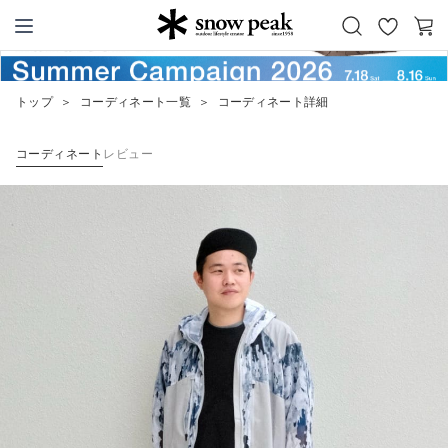
お
カ
Snow Peak
気
ー
に
ト
トップ
＞
コーディネート一覧
＞
コーディネート詳細
入
り
コーディネート
レビュー