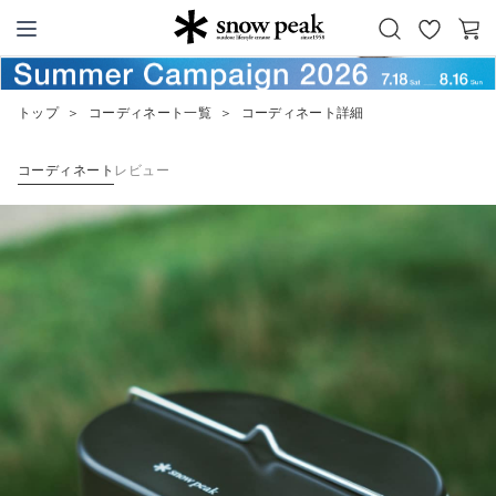
お
カ
Snow Peak
気
ー
に
ト
トップ
＞
コーディネート一覧
＞
コーディネート詳細
入
り
コーディネート
レビュー