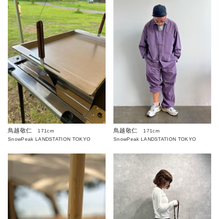
鳥越敬仁
鳥越敬仁
171cm
171cm
SnowPeak LANDSTATION TOKYO
SnowPeak LANDSTATION TOKYO