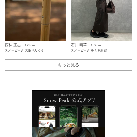
西林 正志
石井 晴華
172cm
159cm
スノーピーク 大阪りんくう
スノーピーク ルミネ新宿
もっと見る