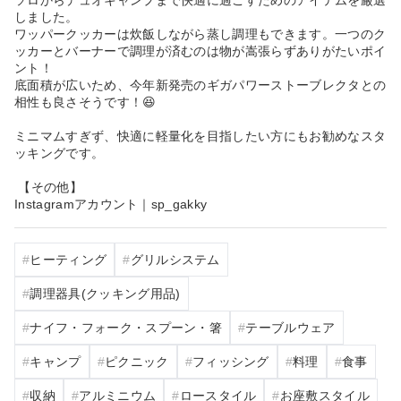
しました。
ワッパークッカーは炊飯しながら蒸し調理もできます。一つのク
ッカーとバーナーで調理が済むのは物が嵩張らずありがたいポイ
ント！
底面積が広いため、今年新発売のギガパワーストーブレクタとの
相性も良さそうです！😆
ミニマムすぎず、快適に軽量化を目指したい方にもお勧めなスタ
ッキングです。
【その他】
Instagramアカウント｜sp_gakky
ヒーティング
グリルシステム
調理器具(クッキング用品)
ナイフ・フォーク・スプーン・箸
テーブルウェア
キャンプ
ピクニック
フィッシング
料理
食事
収納
アルミニウム
ロースタイル
お座敷スタイル