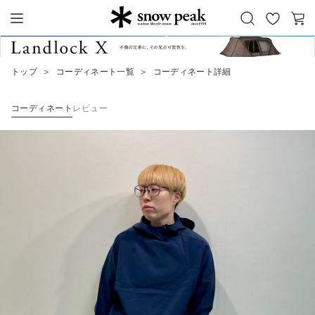
お
カ
Snow Peak
気
ー
に
ト
トップ
＞
コーディネート一覧
＞
コーディネート詳細
入
り
コーディネート
レビュー