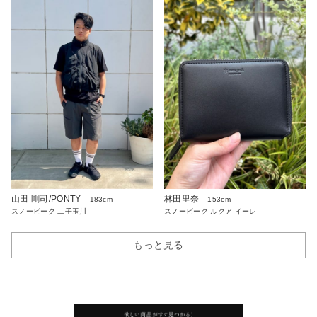
山田 剛司/PONTY
林田里奈
183cm
153cm
スノーピーク 二子玉川
スノーピーク ルクア イーレ
もっと見る