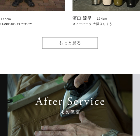
濱口 流星
164cm
177cm
スノーピーク 大阪りんくう
 SAPPORO FACTORY
もっと見る