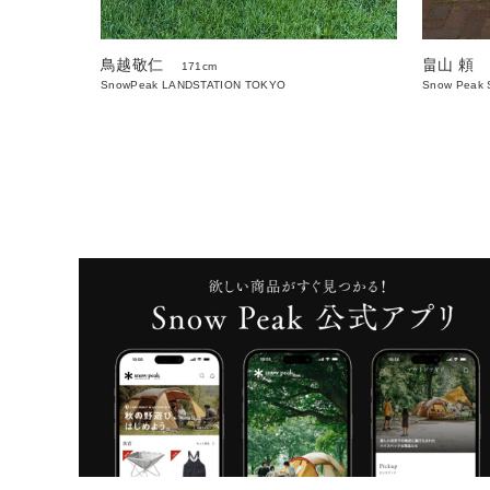
鳥越敬仁
畠山 頼
171cm
SnowPeak LANDSTATION TOKYO
Snow Peak