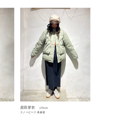
原田芽衣
170cm
スノーピーク 表参道