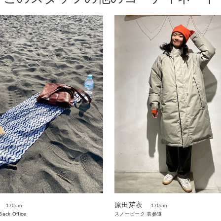
原田芽衣
170cm
170cm
ack Office
スノーピーク 表参道