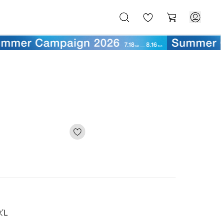
お
カ
気
ー
に
ト
入
り
ズL