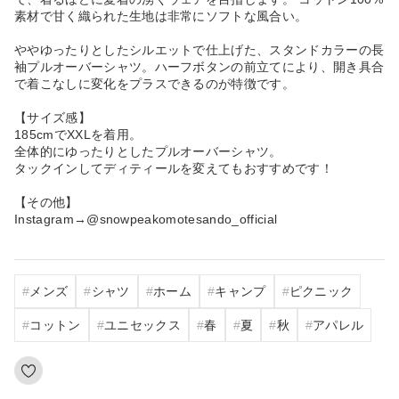
素材で甘く織られた生地は非常にソフトな風合い。
ややゆったりとしたシルエットで仕上げた、スタンドカラーの長
袖プルオーバーシャツ。ハーフボタンの前立てにより、開き具合
で着こなしに変化をプラスできるのが特徴です。
【サイズ感】
185cmでXXLを着用。
全体的にゆったりとしたプルオーバーシャツ。
タックインしてディティールを変えてもおすすめです！
【その他】
Instagram→@snowpeakomotesando_official
メンズ
シャツ
ホーム
キャンプ
ピクニック
コットン
ユニセックス
春
夏
秋
アパレル