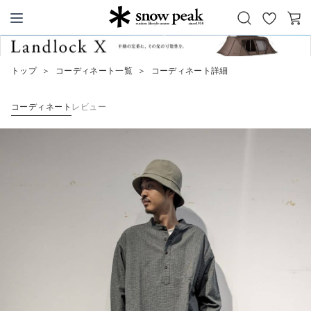
お
カ
Snow Peak
気
ー
に
ト
トップ
＞
コーディネート一覧
＞
コーディネート詳細
入
り
コーディネート
レビュー