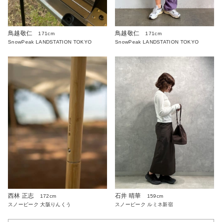
鳥越敬仁
鳥越敬仁
171cm
171cm
SnowPeak LANDSTATION TOKYO
SnowPeak LANDSTATION TOKYO
西林 正志
石井 晴華
172cm
159cm
スノーピーク 大阪りんくう
スノーピーク ルミネ新宿