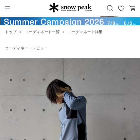
お
カ
Snow Peak
気
ー
に
ト
トップ
＞
コーディネート一覧
＞
コーディネート詳細
入
り
コーディネート
レビュー