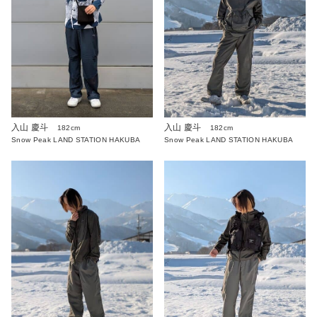
入山 慶斗
入山 慶斗
182cm
182cm
Snow Peak LAND STATION HAKUBA
Snow Peak LAND STATION HAKUBA