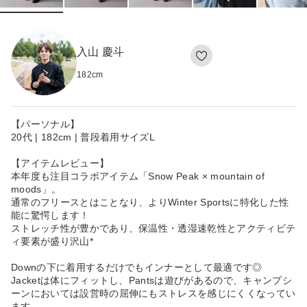
入山 慶斗
182
cm
【パーソナル】
20代 | 182cm | 普段着用サイズL
【アイテムレビュー】
本年度も注目コラボアイテム「Snow Peak × mountain of
moods」。
通常のフリースとはことなり、よりWinter Sportsに特化した性
能に驚愕します！
ストレッチ性が豊かであり、保温性・透湿速乾性とアクティビテ
ィ要素が盛り沢山*
Downの下に着用するだけでもインナーとして最適です◎
Jacketは体にフィットし、Pantsは遊びがあるので、キャンプシ
ーンにおいては設営時の屈伸にもストレスを感じにくくなってい
ます。