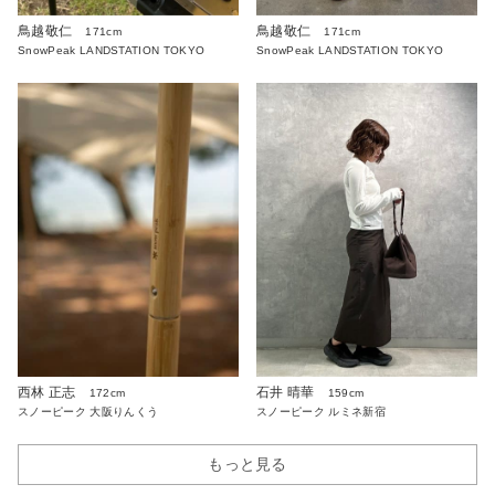
鳥越敬仁
鳥越敬仁
171cm
171cm
SnowPeak LANDSTATION TOKYO
SnowPeak LANDSTATION TOKYO
西林 正志
石井 晴華
172cm
159cm
スノーピーク 大阪りんくう
スノーピーク ルミネ新宿
もっと見る