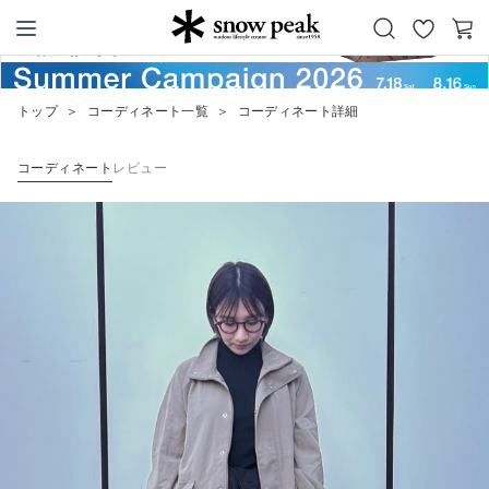
お
カ
Snow Peak
気
ー
に
ト
トップ
＞
コーディネート一覧
＞
コーディネート詳細
入
り
コーディネート
レビュー