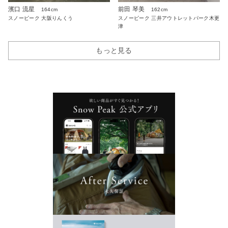
濱口 流星
前田 琴美
164cm
162cm
スノーピーク 大阪りんくう
スノーピーク 三井アウトレットパーク木更
津
もっと見る