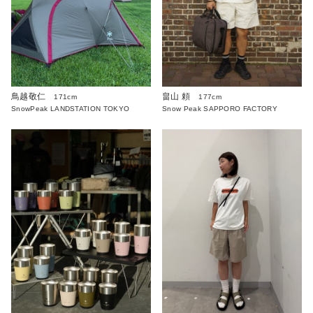
鳥越敬仁
畠山 頼
171cm
177cm
SnowPeak LANDSTATION TOKYO
Snow Peak SAPPORO FACTORY