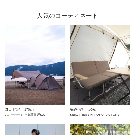
人気のコーディネート
野口 皓亮
福谷信和
170cm
169cm
スノーピーク 京都高島屋S.C.
Snow Peak SAPPORO FACTORY