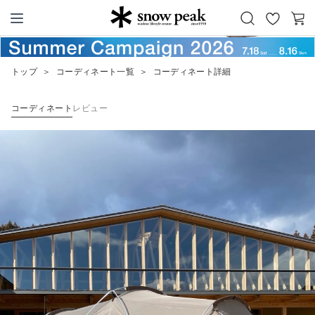
お
カ
Snow Peak
気
ー
に
ト
トップ
＞
コーディネート一覧
＞
コーディネート詳細
入
り
コーディネート
レビュー