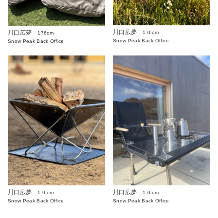
川口広夢
川口広夢
176cm
176cm
Snow Peak Back Office
Snow Peak Back Office
川口広夢
川口広夢
176cm
176cm
Snow Peak Back Office
Snow Peak Back Office