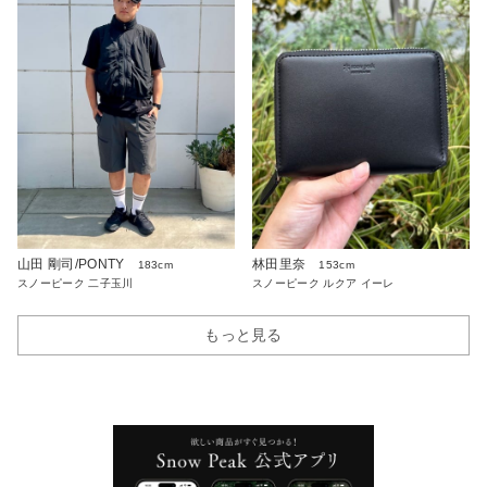
山田 剛司/PONTY
林田里奈
183cm
153cm
スノーピーク 二子玉川
スノーピーク ルクア イーレ
もっと見る