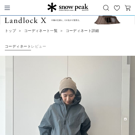
お
カ
Snow Peak
気
ー
に
ト
トップ
＞
コーディネート一覧
＞
コーディネート詳細
入
り
コーディネート
レビュー