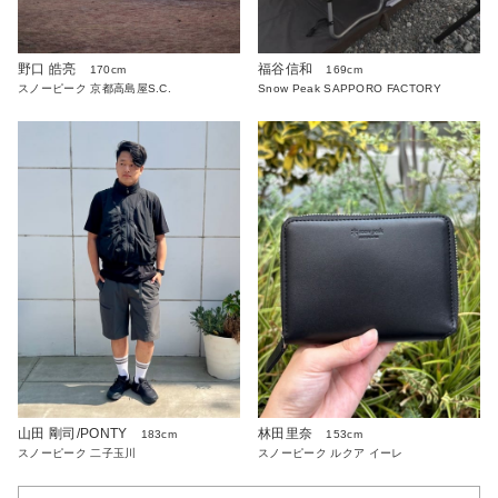
野口 皓亮
福谷信和
170cm
169cm
スノーピーク 京都高島屋S.C.
Snow Peak SAPPORO FACTORY
山田 剛司/PONTY
林田里奈
183cm
153cm
スノーピーク 二子玉川
スノーピーク ルクア イーレ