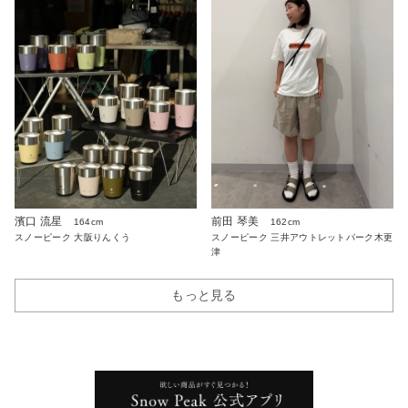
濱口 流星
前田 琴美
164cm
162cm
スノーピーク 大阪りんくう
スノーピーク 三井アウトレットパーク木更
津
もっと見る