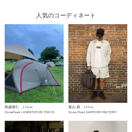
人気のコーディネート
鳥越敬仁
畠山 頼
171cm
177cm
SnowPeak LANDSTATION TOKYO
Snow Peak SAPPORO FACTORY