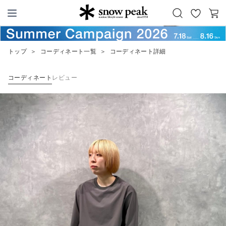
お
カ
Snow Peak
気
ー
に
ト
トップ
＞
コーディネート一覧
＞
コーディネート詳細
入
り
コーディネート
レビュー