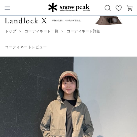
お
カ
Snow Peak
気
ー
に
ト
トップ
＞
コーディネート一覧
＞
コーディネート詳細
入
り
コーディネート
レビュー