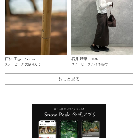
西林 正志
石井 晴華
172cm
159cm
スノーピーク 大阪りんくう
スノーピーク ルミネ新宿
もっと見る