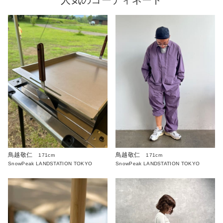
鳥越敬仁
鳥越敬仁
171cm
171cm
SnowPeak LANDSTATION TOKYO
SnowPeak LANDSTATION TOKYO