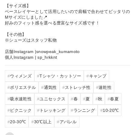
【サイズ感】
ベースレイヤーとして活用したいので肩幅で合わせてピッタリの
Mサイズにしました📍
好みのフィット感を選べる豊富なサイズ感です！
【その他】
※シューズはスタッフ私物
店舗Instagram |snowpeak_kumamoto
個人Instagram | sp_hrkknt
ウィメンズ
Tシャツ・カットソー
キャンプ
ポリエステル
通気性
ストレッチ性
速乾性
吸水速乾性
ユニセックス
春
夏
秋
春夏
ピクニック
トレッキング
ランニング
10‐20℃
20‐30℃
30℃以上
アパレル