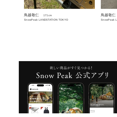
鳥越敬仁
鳥越敬仁
171cm
SnowPeak LANDSTATION TOKYO
SnowPeak 