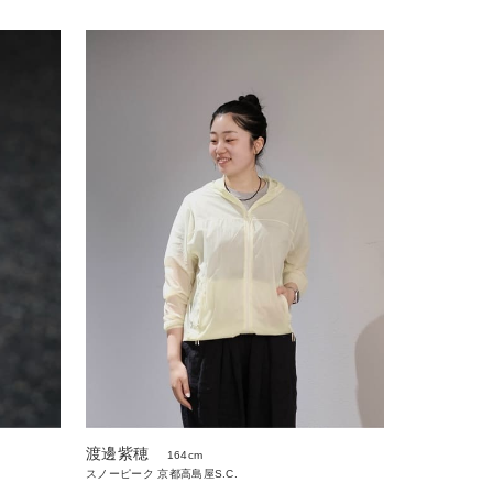
渡邊紫穂
164cm
スノーピーク 京都高島屋S.C.