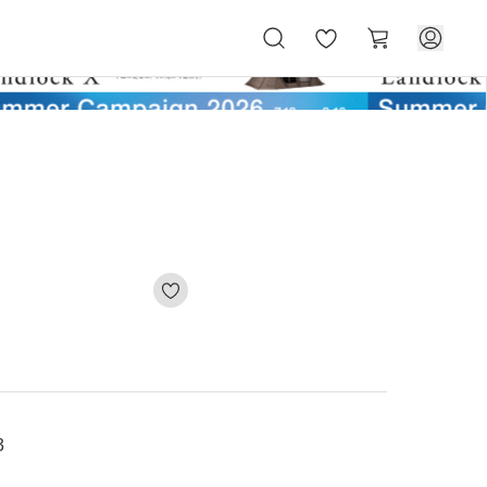
お
カ
気
ー
に
ト
入
り
3