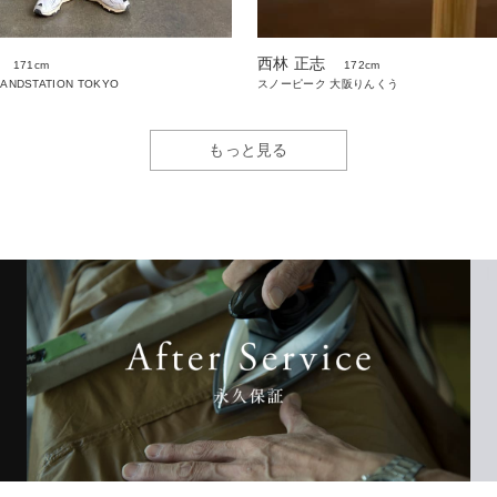
西林 正志
171cm
172cm
LANDSTATION TOKYO
スノーピーク 大阪りんくう
もっと見る