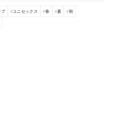
ンプ
ユニセックス
春
夏
秋