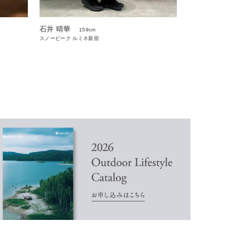
石井 晴華
159cm
スノーピーク ルミネ新宿