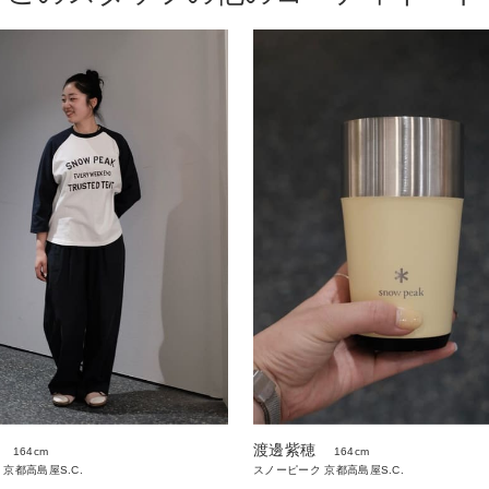
渡邊紫穂
164cm
164cm
京都高島屋S.C.
スノーピーク 京都高島屋S.C.