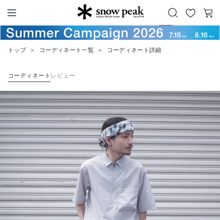
お
カ
Snow Peak
気
ー
に
ト
トップ
＞
コーディネート一覧
＞
コーディネート詳細
入
り
コーディネート
レビュー