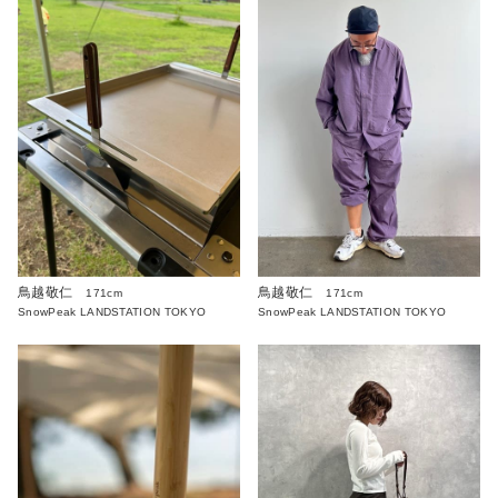
鳥越敬仁
鳥越敬仁
171cm
171cm
SnowPeak LANDSTATION TOKYO
SnowPeak LANDSTATION TOKYO