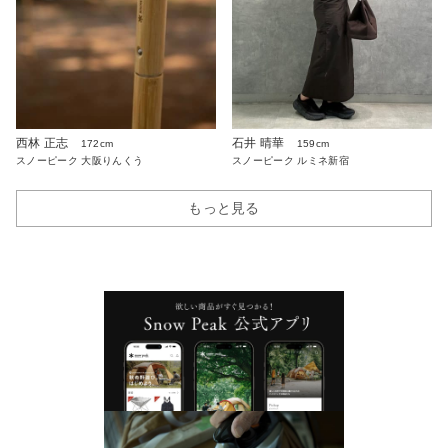
西林 正志
石井 晴華
172cm
159cm
スノーピーク 大阪りんくう
スノーピーク ルミネ新宿
もっと見る