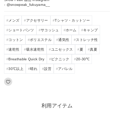
- @snowpeak_fukuyama__
メンズ
アクセサリー
Tシャツ・カットソー
ショートパンツ
サコッシュ
ホーム
キャンプ
コットン
ポリエステル
通気性
ストレッチ性
速乾性
吸水速乾性
ユニセックス
夏
真夏
Breathable Quick Dry
ピクニック
20‐30℃
30℃以上
晴れ
設営
アパレル
利用アイテム