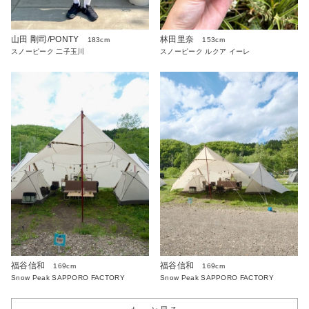
山田 剛司/PONTY
林田里奈
183cm
153cm
スノーピーク 二子玉川
スノーピーク ルクア イーレ
福谷信和
福谷信和
169cm
169cm
Snow Peak SAPPORO FACTORY
Snow Peak SAPPORO FACTORY