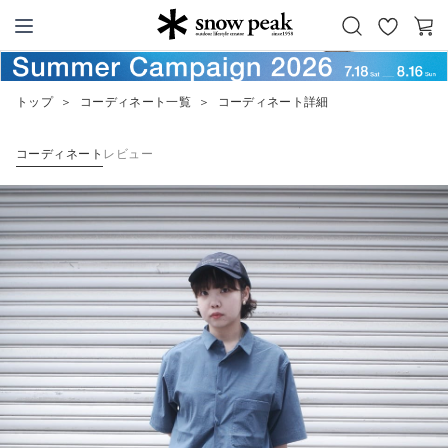
お
カ
Snow Peak
気
ー
に
ト
トップ
＞
コーディネート一覧
＞
コーディネート詳細
入
り
コーディネート
レビュー