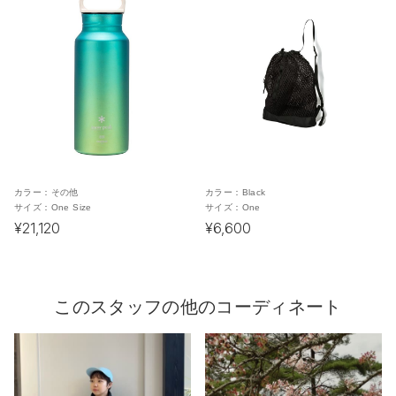
カラー：
その他
カラー：
Black
サイズ：
One Size
サイズ：
One
¥21,120
¥6,600
このスタッフの他のコーディネート