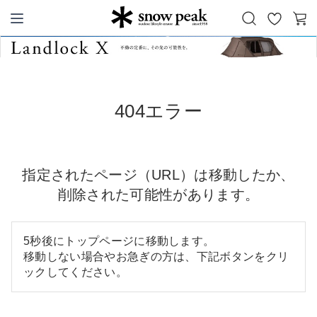
お
カ
Snow Peak
気
ー
に
ト
入
り
404エラー
指定されたページ（URL）は移動したか、
削除された可能性があります。
5秒後にトップページに移動します。
移動しない場合やお急ぎの方は、下記ボタンをクリ
ックしてください。