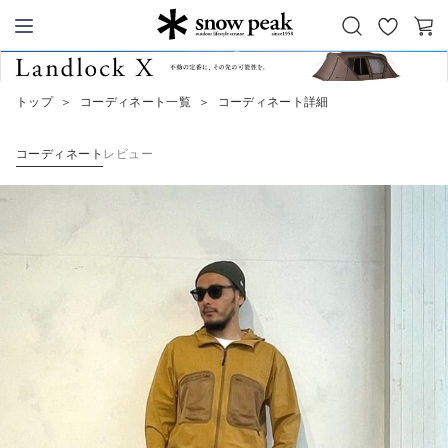
お
カ
Snow Peak
気
ー
に
ト
トップ
＞
コーディネート一覧
＞
コーディネート詳細
入
り
コーディネート
レビュー