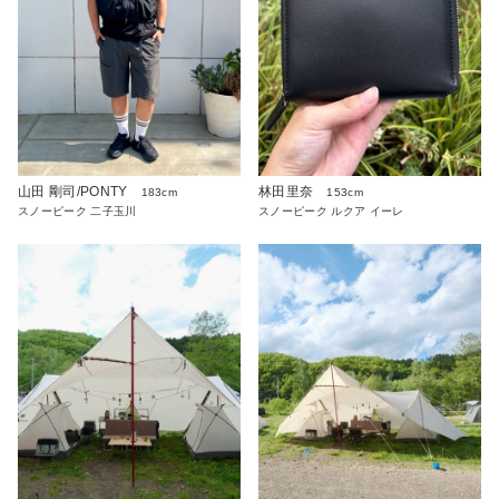
山田 剛司/PONTY
林田里奈
183cm
153cm
スノーピーク 二子玉川
スノーピーク ルクア イーレ