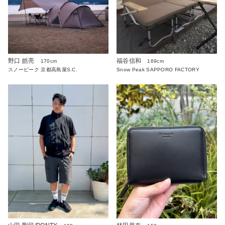
野口 皓亮
福谷信和
170cm
169cm
スノーピーク 京都高島屋S.C.
Snow Peak SAPPORO FACTORY