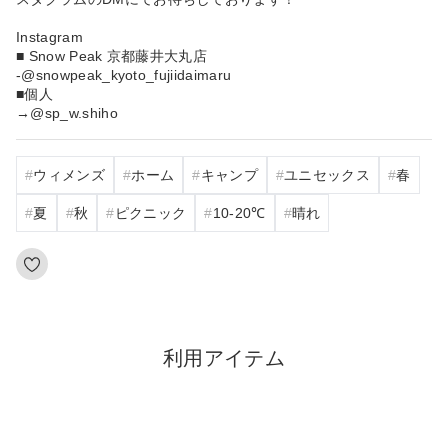
Instagram
■ Snow Peak 京都藤井大丸店
-@snowpeak_kyoto_fujiidaimaru
■個人
→@sp_w.shiho
ウィメンズ
ホーム
キャンプ
ユニセックス
春
夏
秋
ピクニック
10‐20℃
晴れ
利用アイテム