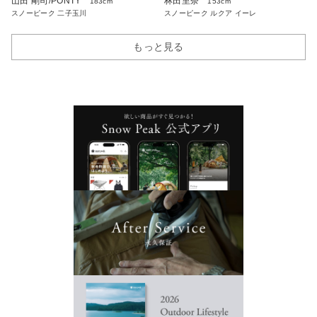
山田 剛司/PONTY
林田里奈
183cm
153cm
スノーピーク 二子玉川
スノーピーク ルクア イーレ
もっと見る