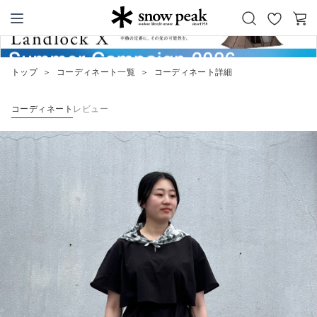
お
カ
Snow Peak
気
ー
に
ト
トップ
＞
コーディネート一覧
＞
コーディネート詳細
入
り
コーディネート
レビュー