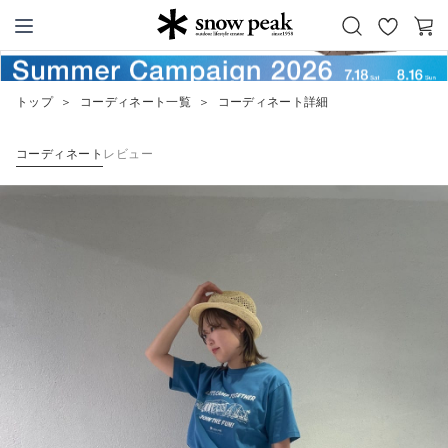
お
カ
Snow Peak
気
ー
に
ト
トップ
＞
コーディネート一覧
＞
コーディネート詳細
入
り
コーディネート
レビュー