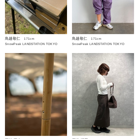
鳥越敬仁
鳥越敬仁
171cm
171cm
SnowPeak LANDSTATION TOKYO
SnowPeak LANDSTATION TOKYO