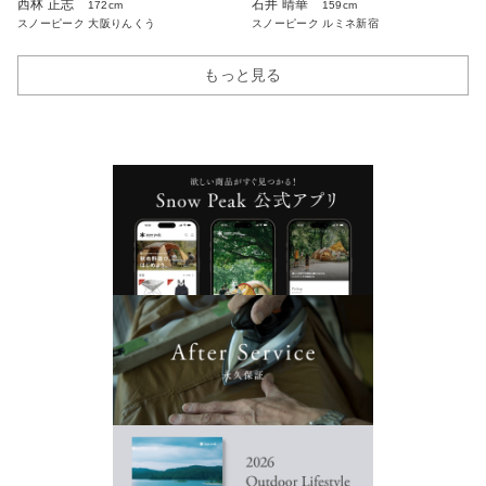
西林 正志
石井 晴華
172cm
159cm
スノーピーク 大阪りんくう
スノーピーク ルミネ新宿
もっと見る