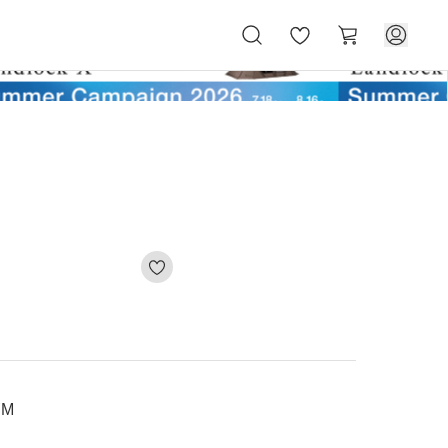
お
カ
気
ー
に
ト
入
り
ズM