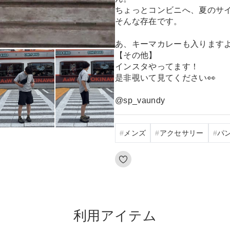
ちょっとコンビニへ、夏のサ
そんな存在です。
あ、キーマカレーも入りますよ
【その他】
インスタやってます！
是非覗いて見てください👀
@sp_vaundy
メンズ
アクセサリー
パ
利用アイテム