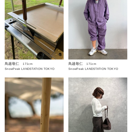
鳥越敬仁
鳥越敬仁
171cm
171cm
SnowPeak LANDSTATION TOKYO
SnowPeak LANDSTATION TOKYO