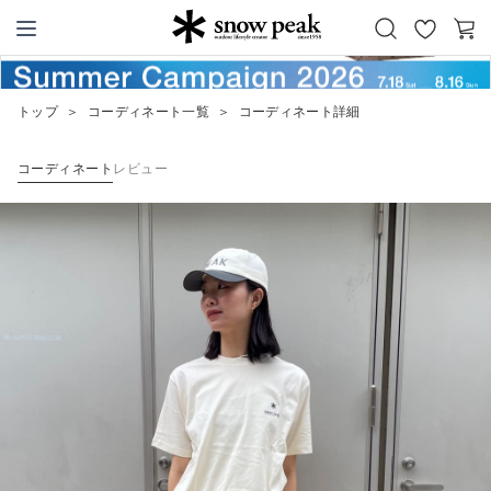
お
カ
Snow Peak
気
ー
に
ト
トップ
＞
コーディネート一覧
＞
コーディネート詳細
入
り
コーディネート
レビュー