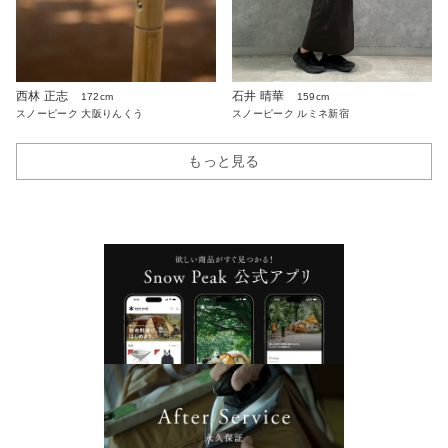
西林 正志
石井 晴華
172cm
159cm
スノーピーク 大阪りんくう
スノーピーク ルミネ新宿
もっと見る