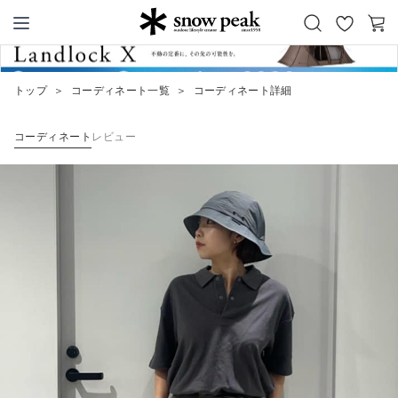
お
カ
Snow Peak
気
ー
に
ト
トップ
＞
コーディネート一覧
＞
コーディネート詳細
入
り
コーディネート
レビュー