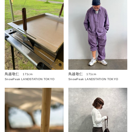
鳥越敬仁
鳥越敬仁
171cm
171cm
SnowPeak LANDSTATION TOKYO
SnowPeak LANDSTATION TOKYO