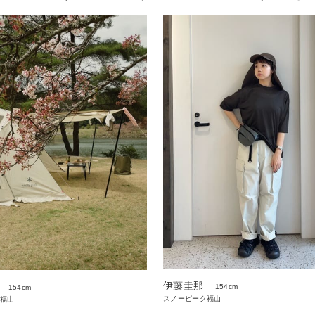
伊藤圭那
154cm
154cm
スノーピーク福山
福山