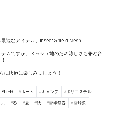
アイテム、Insect Shield Mesh
イテムですが、メッシュ地のため涼しさも兼ね合
す！
さらに快適に楽しみましょう！
 Shield
ホーム
キャンプ
ポリエステル
クス
春
夏
秋
雪峰祭春
雪峰祭