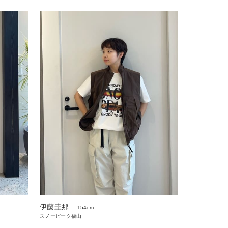
伊藤圭那
154cm
スノーピーク福山