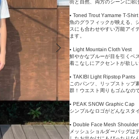
街と自然、両方のシーンに溶け
▪︎ Toned Trout Yamame T-Shirt
魚のグラフィックが映える、
スにも合わせやすい万能アイテ
ます。
▪︎ Light Mountain Cloth Vest
鮮やかなブルーが目を引くベ
着こなしにアクセントが欲し
▪︎ TAKIBI Light Ripstop Pants
このパンツ、リップストップ
群！ウエスト周りもゴムなの
▪︎ PEAK SNOW Graphic Cap
シンプルなロゴがどんなスタ
▪︎ Double Face Mesh Shoulde
メッシュショルダーバッグは
したお出かけにもぴったりな