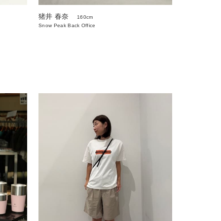
猪井 春奈
160cm
Snow Peak Back Office