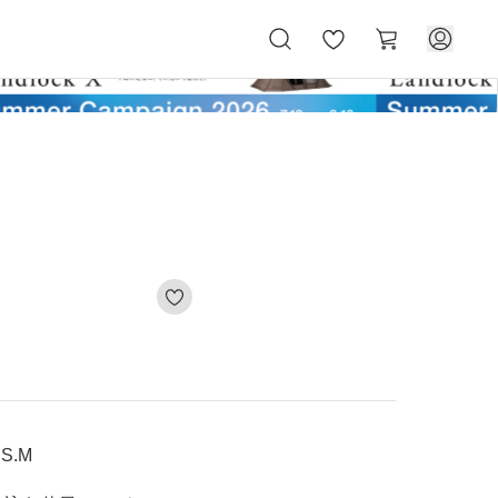
お
カ
気
ー
に
ト
入
り
S.M