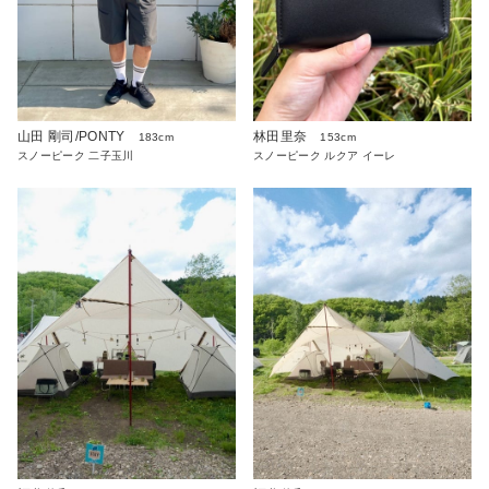
山田 剛司/PONTY
林田里奈
183cm
153cm
スノーピーク 二子玉川
スノーピーク ルクア イーレ