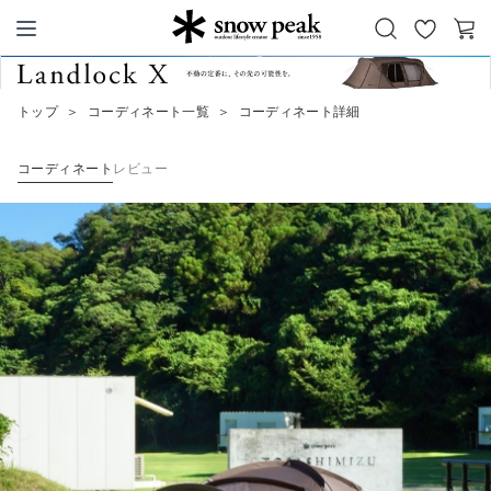
お
カ
Snow Peak
気
ー
に
ト
トップ
＞
コーディネート一覧
＞
コーディネート詳細
入
り
コーディネート
レビュー