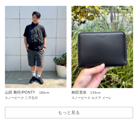
山田 剛司/PONTY
林田里奈
183cm
153cm
スノーピーク 二子玉川
スノーピーク ルクア イーレ
もっと見る