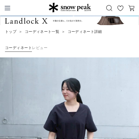
お
カ
Snow Peak
気
ー
に
ト
トップ
＞
コーディネート一覧
＞
コーディネート詳細
入
り
コーディネート
レビュー