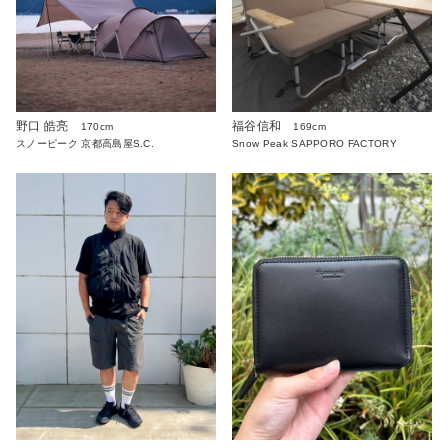
野口 皓亮
福谷信和
170cm
169cm
スノーピーク 京都高島屋S.C.
Snow Peak SAPPORO FACTORY