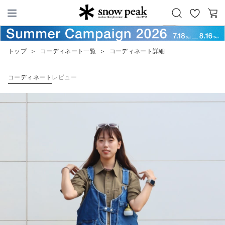
お
カ
Snow Peak
気
ー
に
ト
トップ
＞
コーディネート一覧
＞
コーディネート詳細
入
り
コーディネート
レビュー