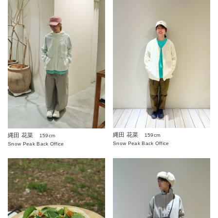
縄田 花菜
縄田 花菜
159cm
159cm
Snow Peak Back Office
Snow Peak Back Office