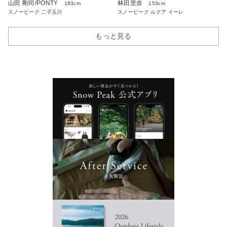
山田 剛司/PONTY
林田里奈
183cm
153cm
スノーピーク 二子玉川
スノーピーク ルクア イーレ
もっと見る