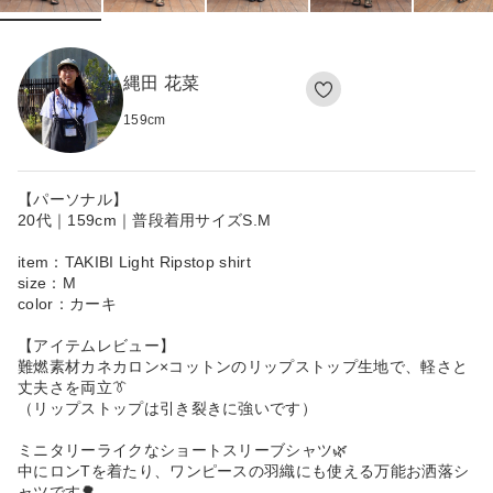
縄田 花菜
159
cm
【パーソナル】
20代｜159cm｜普段着用サイズS.M
item：TAKIBI Light Ripstop shirt
size：M
color：カーキ
【アイテムレビュー】
難燃素材カネカロン×コットンのリップストップ生地で、軽さと
丈夫さを両立👔
（リップストップは引き裂きに強いです）
ミニタリーライクなショートスリーブシャツ🌿
中にロンTを着たり、ワンピースの羽織にも使える万能お洒落シ
ャツです🌳